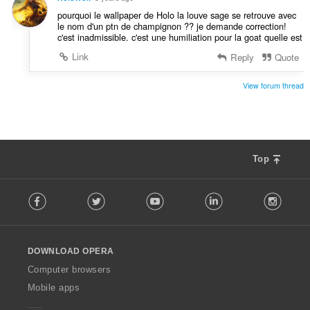
pourquoi le wallpaper de Holo la louve sage se retrouve avec
le nom d'un ptn de champignon ?? je demande correction!
c'est inadmissible. c'est une humiliation pour la goat quelle est
Link
Reply
Quote
View forum thread
Top
F
Facebook
Twitter
Youtube
LinkedIn
Instag
o
l
l
o
DOWNLOAD OPERA
w
O
Computer browsers
p
Mobile apps
e
r