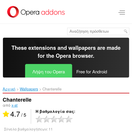
Μετάβαση
στο
κύριο
περιεχόμενο
These extensions and wallpapers are made
for the
Opera browser
.
Λήψη του Opera
Free for Android
Αρχική
Wallpapers
Chanterelle‎
Chanterelle
από
x-at
4.7
Η βαθμολογία σας
/ 5
Σύνολο βαθμολογήσεων:
11