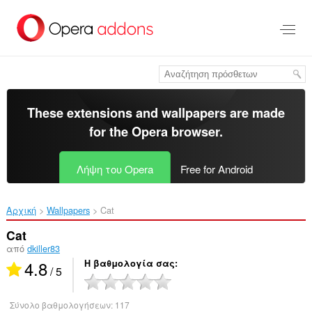
Μετάβαση
στο
κύριο
περιεχόμενο
These extensions and wallpapers are made
for the
Opera browser
.
Λήψη του Opera
Free for Android
Αρχική
Wallpapers
Cat‎
Cat
από
dkiller83
4.8
Η βαθμολογία σας
/ 5
Σύνολο βαθμολογήσεων:
117