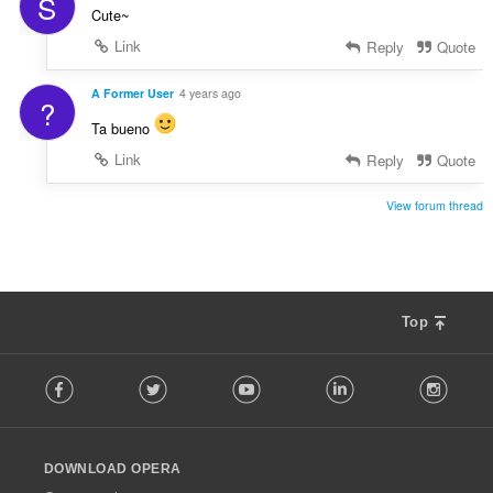
S
Cute~
Link
Reply
Quote
A Former User
4 years ago
?
Ta bueno
Link
Reply
Quote
View forum thread
Top
F
Facebook
Twitter
Youtube
LinkedIn
Instag
o
l
l
o
DOWNLOAD OPERA
w