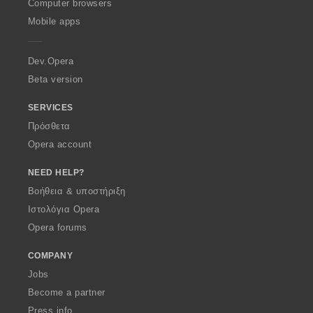
O
Computer browsers
p
Mobile apps
e
r
a
Dev.Opera
Beta version
SERVICES
Πρόσθετα
Opera account
NEED HELP?
Βοήθεια & υποστήριξη
Ιστολόγια Opera
Opera forums
COMPANY
Jobs
Become a partner
Press info