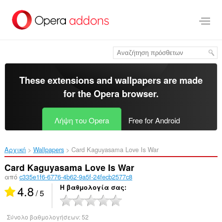
Μετάβαση
στο
κύριο
περιεχόμενο
These extensions and wallpapers are made
for the
Opera browser
.
Λήψη του Opera
Free for Android
Αρχική
Wallpapers
Card Kaguyasama Love Is War‎
Card Kaguyasama Love Is War
από
c335e1f6-6776-4b62-9a5f-24fecb2577c8
4.8
Η βαθμολογία σας
/ 5
Σύνολο βαθμολογήσεων:
52