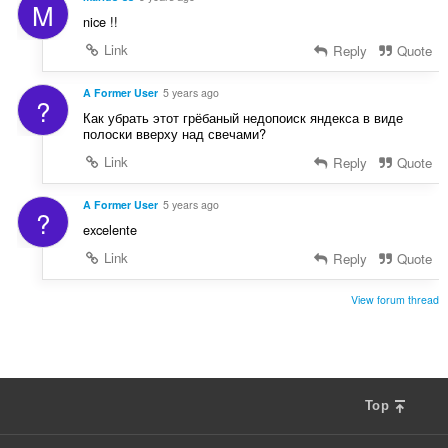
M
nice !!
Link
Reply
Quote
A Former User
5 years ago
?
Как убрать этот грёбаный недопоиск яндекса в виде
полоски вверху над свечами?
Link
Reply
Quote
A Former User
5 years ago
?
excelente
Link
Reply
Quote
View forum thread
Top
F