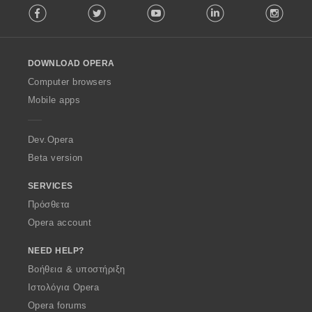
Facebook
Twitter
Youtube
LinkedIn
Instag
o
l
l
o
DOWNLOAD OPERA
w
O
Computer browsers
p
Mobile apps
e
r
a
Dev.Opera
Beta version
SERVICES
Πρόσθετα
Opera account
NEED HELP?
Βοήθεια & υποστήριξη
Ιστολόγια Opera
Opera forums