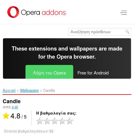
Μετάβαση
στο
κύριο
περιεχόμενο
These extensions and wallpapers are made
for the
Opera browser
.
Λήψη του Opera
Free for Android
Αρχική
Wallpapers
Candle‎
Candle
από
x-at
4.8
Η βαθμολογία σας
/ 5
Σύνολο βαθμολογήσεων:
92