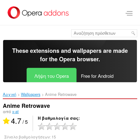
Μετάβαση
στο
κύριο
περιεχόμενο
These extensions and wallpapers are made
for the
Opera browser
.
Λήψη του Opera
Free for Android
Αρχική
Wallpapers
Anime Retrowave‎
Anime Retrowave
από
x-at
4.7
Η βαθμολογία σας
/ 5
Σύνολο βαθμολογήσεων:
15