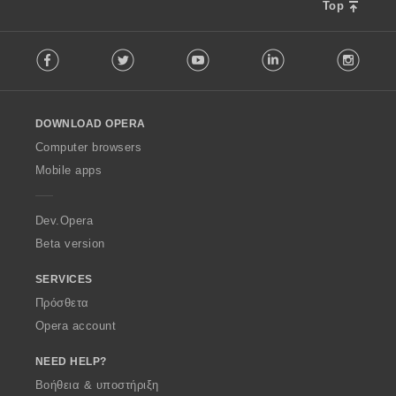
Top
F
Facebook
Twitter
Youtube
LinkedIn
Instag
o
l
l
o
DOWNLOAD OPERA
w
O
Computer browsers
p
Mobile apps
e
r
a
Dev.Opera
Beta version
SERVICES
Πρόσθετα
Opera account
NEED HELP?
Βοήθεια & υποστήριξη