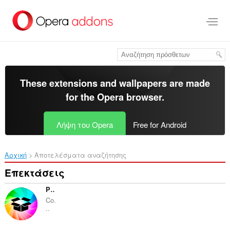
Μετάβαση
στο
κύριο
περιεχόμενο
These extensions and wallpapers are made
for the
Opera browser
.
Λήψη του Opera
Free for Android
Αρχική
Αποτελέσματα αναζήτησης
Επεκτάσεις
Pack de Memes
Co.
..