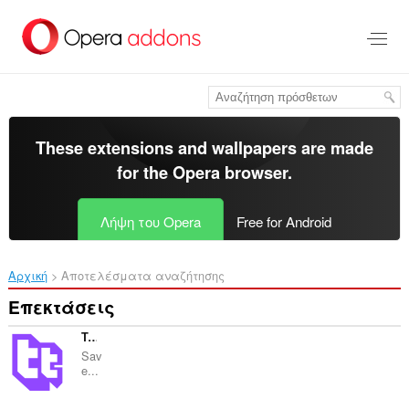
Μετάβαση
στο
κύριο
περιεχόμενο
These extensions and wallpapers are made
for the
Opera browser
.
Λήψη του Opera
Free for Android
Αρχική
Αποτελέσματα αναζήτησης
Επεκτάσεις
Twitch Text Emotes - temotes
Sav
e...