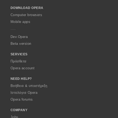
ε
ε
o
ω
ω
DOWNLOAD OPERA
w
ν
ν
O
Computer browsers
:
:
p
Mobile apps
e
r
a
Dev.Opera
Beta version
SERVICES
Πρόσθετα
Opera account
NEED HELP?
Βοήθεια & υποστήριξη
Ιστολόγια Opera
Opera forums
COMPANY
Jobs