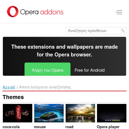
Μετάβαση
στο
κύριο
περιεχόμενο
These extensions and wallpapers are made
for the
Opera browser
.
Λήψη του Opera
Free for Android
Αρχική
Αποτελέσματα αναζήτησης
Themes
coca-cola
mouse
road
Opera player