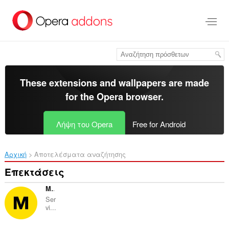
Μετάβαση
στο
κύριο
περιεχόμενο
These extensions and wallpapers are made
for the
Opera browser
.
Λήψη του Opera
Free for Android
Αρχική
Αποτελέσματα αναζήτησης
Επεκτάσεις
Megabonus - Cash Back up to 40%
Ser
vi...