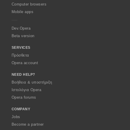
O
Computer browsers
p
Mobile apps
e
r
a
Dev.Opera
Beta version
SERVICES
Πρόσθετα
Opera account
NEED HELP?
Βοήθεια & υποστήριξη
Ιστολόγια Opera
Opera forums
COMPANY
Jobs
Become a partner