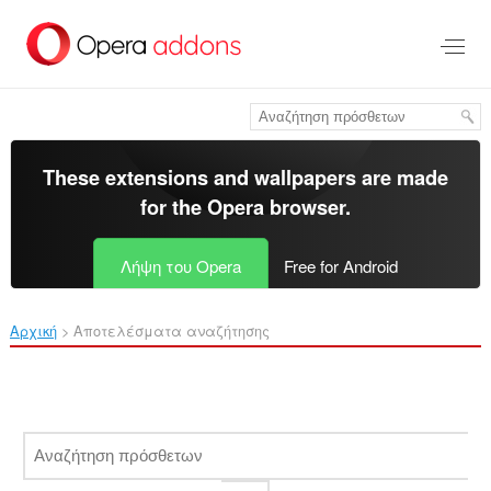
Μετάβαση
στο
κύριο
περιεχόμενο
These extensions and wallpapers are made
for the
Opera browser
.
Λήψη του Opera
Free for Android
Αρχική
Αποτελέσματα αναζήτησης