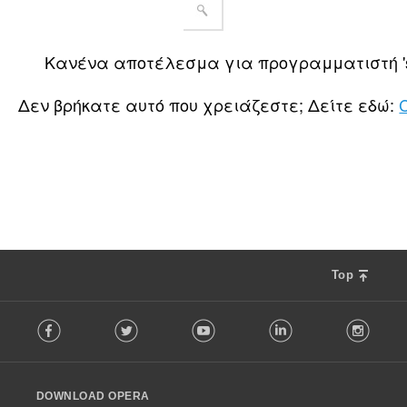
Κανένα αποτέλεσμα για προγραμματιστή 's
Δεν βρήκατε αυτό που χρειάζεστε; Δείτε εδώ:
Top
F
Facebook
Twitter
Youtube
LinkedIn
Instag
o
l
l
o
DOWNLOAD OPERA
w