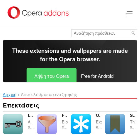
Μετάβαση
στο
κύριο
περιεχόμενο
These extensions and wallpapers are made
for the
Opera browser
.
Λήψη του Opera
Free for Android
Αρχική
Αποτελέσματα αναζήτησης
Επεκτάσεις
Local pass store
Filter request headers
Open in (background) tab
Simple Bookmark Sidebar
A
Blo
Ext
Thi
p...
c...
e...
s...