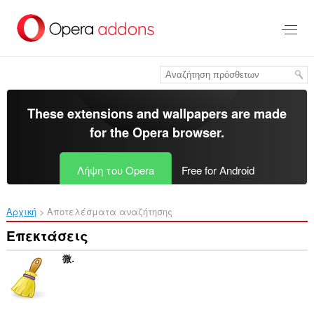
Μετάβαση
στο
κύριο
περιεχόμενο
These extensions and wallpapers are made
for the
Opera browser
.
Λήψη του Opera
Free for Android
Αρχική
Αποτελέσματα αναζήτησης
Επεκτάσεις
微博环卫工