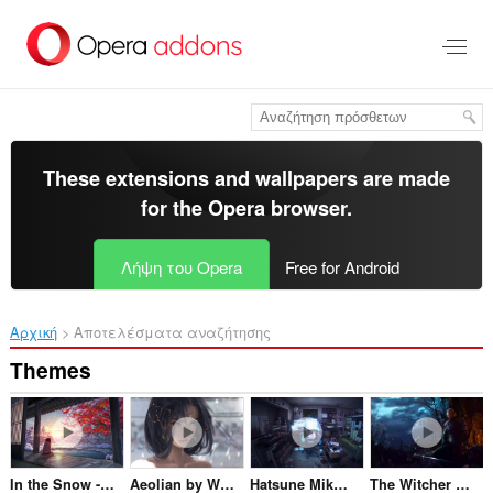
Μετάβαση
στο
κύριο
περιεχόμενο
These extensions and wallpapers are made
for the
Opera browser
.
Λήψη του Opera
Free for Android
Αρχική
Αποτελέσματα αναζήτησης
Themes
In the Snow - Anime
Aeolian by WLOP
Hatsune Miku Multi version
The Witcher 3 Main Menu