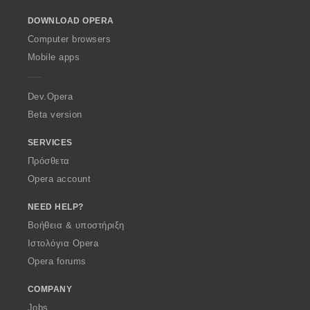
ε
ε
o
ω
ω
DOWNLOAD OPERA
w
ν
ν
O
Computer browsers
:
:
p
Mobile apps
e
r
a
Dev.Opera
Beta version
SERVICES
Πρόσθετα
Opera account
NEED HELP?
Βοήθεια & υποστήριξη
Ιστολόγια Opera
Opera forums
COMPANY
Jobs