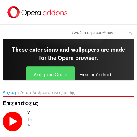
Μετάβαση
στο
κύριο
περιεχόμενο
These extensions and wallpapers are made
for the
Opera browser
.
Λήψη του Opera
Free for Android
Αρχική
Αποτελέσματα αναζήτησης
Επεκτάσεις
YouTube Control
Thi
s...