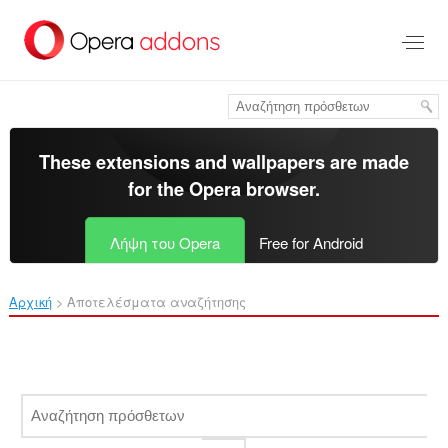
Μετάβαση
στο
κύριο
περιεχόμενο
These extensions and wallpapers are made
for the
Opera browser
.
Λήψη του Opera
Free for Android
Αρχική
Αποτελέσματα αναζήτησης