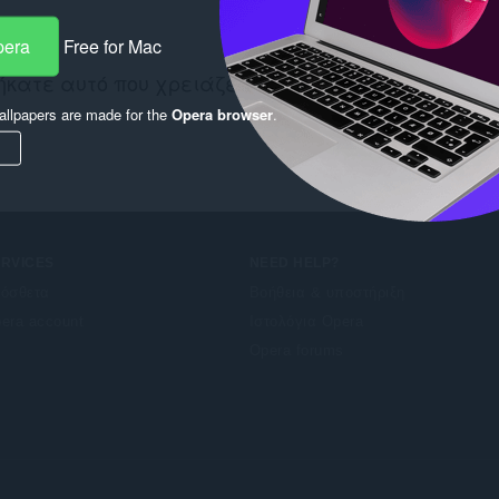
pera
Free for Mac
ήκατε αυτό που χρειάζεστε; Δείτε εδώ:
Chrome We
llpapers are made for the
Opera browser
.
ERVICES
NEED HELP?
όσθετα
Βοήθεια & υποστήριξη
era account
Ιστολόγια Opera
Opera forums