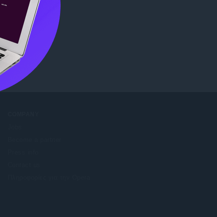
b Store
.
COMPANY
Jobs
Become a partner
Press info
Contact us
Πληροφορίες για την Opera