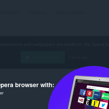
Επεκτάσεις
Wallpapers
Προγραμματιστές
extensions and wallpapers are made for the
Opera b
Λήψη του Opera
Free for Mac
pera browser with:
Αριθμός αποτελεσμάτων αναζήτηση
ker