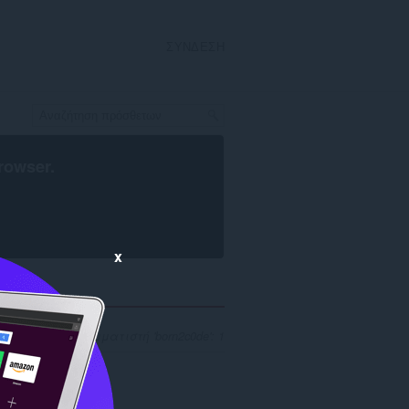
ΣΎΝΔΕΣΗ
rowser
.
x
ς για προγραμματιστή 'born2c0de': 1