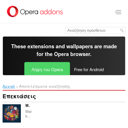
Μετάβαση
στο
κύριο
περιεχόμενο
These extensions and wallpapers are made
for the
Opera browser
.
Λήψη του Opera
Free for Android
Αρχική
Αποτελέσματα αναζήτησης
Επεκτάσεις
Markky Streams Sports
Mar
k...