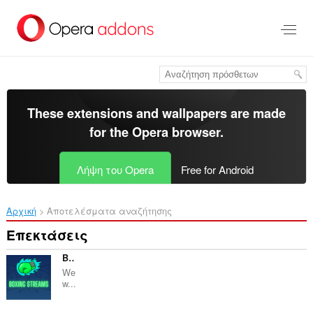
Μετάβαση
στο
κύριο
περιεχόμενο
These extensions and wallpapers are made
for the
Opera browser
.
Λήψη του Opera
Free for Android
Αρχική
Αποτελέσματα αναζήτησης
Επεκτάσεις
Boxing Streams Me Popup
We
w...