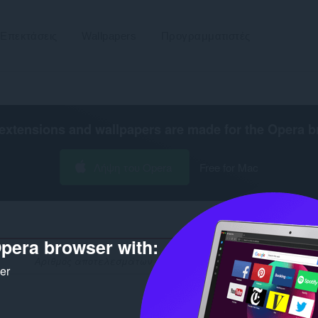
Επεκτάσεις
Wallpapers
Προγραμματιστές
extensions and wallpapers are made for the
Opera b
Λήψη του Opera
Free for Mac
pera browser with:
Αριθμός αποτελεσμάτων αναζήτησης για προγραμματιστή '80b6
ker