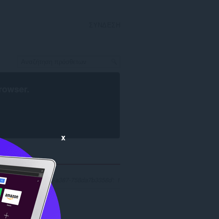
ΣΎΝΔΕΣΗ
rowser
.
x
2161-ff80-4a44-a387-758da7b3358d': 1