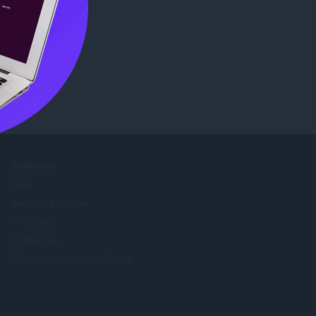
b Store
.
COMPANY
Jobs
Become a partner
Press info
Contact us
Πληροφορίες για την Opera