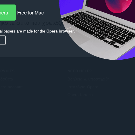
pera
Free for Mac
ήκατε αυτό που χρειάζεστε; Δείτε εδώ:
Chrome We
llpapers are made for the
Opera browser
.
ERVICES
NEED HELP?
όσθετα
Βοήθεια & υποστήριξη
era account
Ιστολόγια Opera
Opera forums