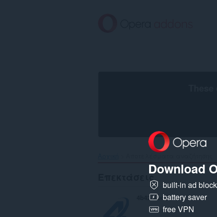
Μετάβαση
στο
κύριο
περιεχόμενο
These 
Αρχική
Αποτελέσματα αναζήτησης
Download O
Επεκτάσεις
built-in ad bloc
battery saver
4b42 GeoIP
free VPN