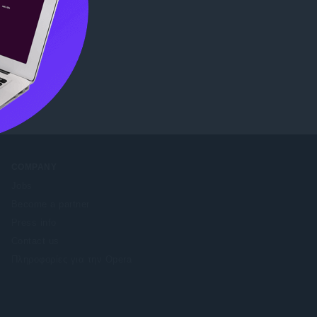
b Store
.
COMPANY
Jobs
Become a partner
Press info
Contact us
Πληροφορίες για την Opera