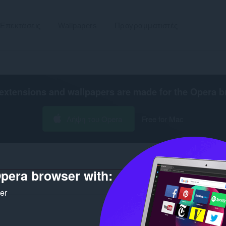
Επεκτάσεις
Wallpapers
Προγραμματιστές
extensions and wallpapers are made for the
Opera b
Λήψη του Opera
Free for Mac
pera browser with:
Αριθμός αποτελεσμάτων αναζ
ker