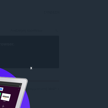
ΣΎΝΔΕΣΗ
rowser
.
x
ήτησης για προγραμματιστή '4b42': 1