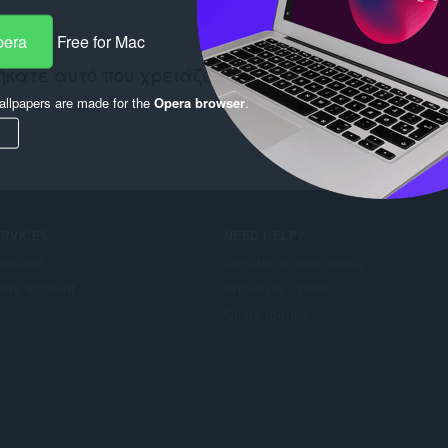
pera
Free for Mac
ήκατε αυτό που χρειάζεστε; Δείτε εδώ:
Chrome We
llpapers are made for the
Opera browser
.
ERVICES
NEED HELP?
όσθετα
Βοήθεια & υποστήριξη
era account
Ιστολόγια Opera
Opera forums