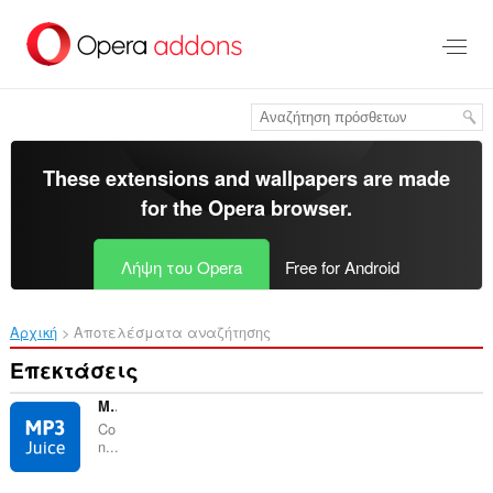
Μετάβαση
στο
κύριο
περιεχόμενο
These extensions and wallpapers are made
for the
Opera browser
.
Λήψη του Opera
Free for Android
Αρχική
Αποτελέσματα αναζήτησης
Επεκτάσεις
MP3Juice
Co
n...