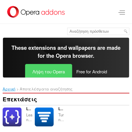
Μετάβαση
στο
κύριο
περιεχόμενο
These extensions and wallpapers are made
for the
Opera browser
.
Λήψη του Opera
Free for Android
Αρχική
Αποτελέσματα αναζήτησης
Επεκτάσεις
LeanPrompts Studio
LeanTabs - Smart Tab & Workspace Manager
Lea
Tur
n...
n...