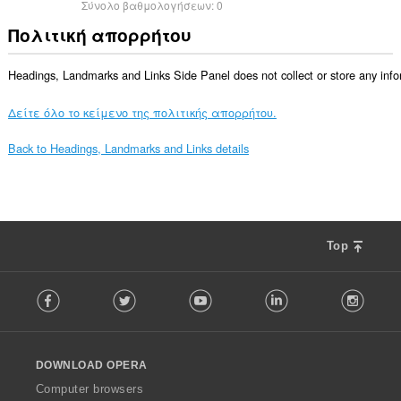
Σύνολο βαθμολογήσεων:
0
Πολιτική απορρήτου
Headings, Landmarks and Links Side Panel does not collect or store any inform
Δείτε όλο το κείμενο της πολιτικής απορρήτου.
Back to Headings, Landmarks and Links details
Top
F
Facebook
Twitter
Youtube
LinkedIn
Instag
o
l
l
o
DOWNLOAD OPERA
w
O
Computer browsers