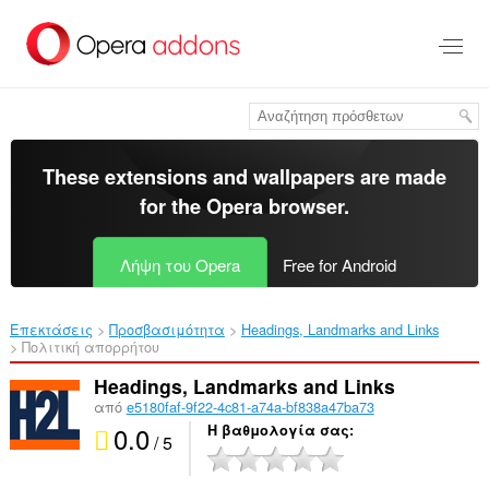
Μετάβαση
στο
κύριο
περιεχόμενο
These extensions and wallpapers are made
for the
Opera browser
.
Λήψη του Opera
Free for Android
Επεκτάσεις
Προσβασιμότητα
Headings, Landmarks and Links‎
Πολιτική απορρήτου
Headings, Landmarks and Links
από
e5180faf-9f22-4c81-a74a-bf838a47ba73
0.0
Η βαθμολογία σας
/ 5