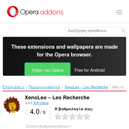
Μετάβαση
στο
κύριο
περιεχόμενο
These extensions and wallpapers are made
for the
Opera browser
.
Λήψη του Opera
Free for Android
Επεκτάσεις
Παραγωγικότητα
XenoLeo – Leo Recherche‎
Άδεια
XenoLeo – Leo Recherche
από
XAntares
4.0
Η βαθμολογία σας
/ 5
Σύνολο βαθμολογήσεων:
1