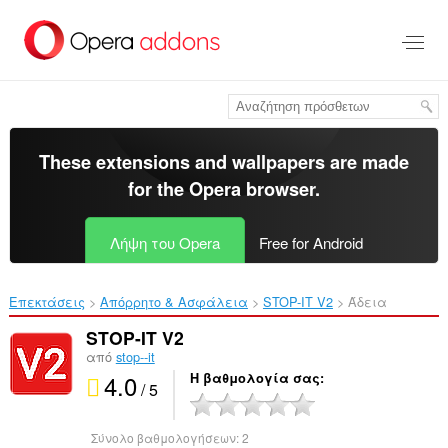
Μετάβαση
στο
κύριο
περιεχόμενο
These extensions and wallpapers are made
for the
Opera browser
.
Λήψη του Opera
Free for Android
Επεκτάσεις
Απόρρητο & Ασφάλεια
STOP-IT V2‎
Άδεια
STOP-IT V2
από
stop--it
4.0
Η βαθμολογία σας
/ 5
Σύνολο βαθμολογήσεων:
2