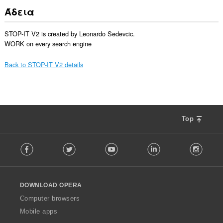
Άδεια
STOP-IT V2 is created by Leonardo Sedevcic.

WORK on every search engine
Back to STOP-IT V2 details
Top
F
Facebook
Twitter
Youtube
LinkedIn
Instag
o
l
l
o
DOWNLOAD OPERA
w
O
Computer browsers
p
Mobile apps
e