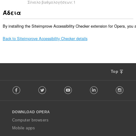
Σύνολο βαθμολογήσεων:
1
Άδεια
By installing the Siteimprove Accessibility Checker extension for Opera, you 
Back to Siteimprove Accessibility Checker details
Top
F
Facebook
Twitter
Youtube
LinkedIn
Instag
o
l
l
o
DOWNLOAD OPERA
w
O
Computer browsers
p
Mobile apps
e