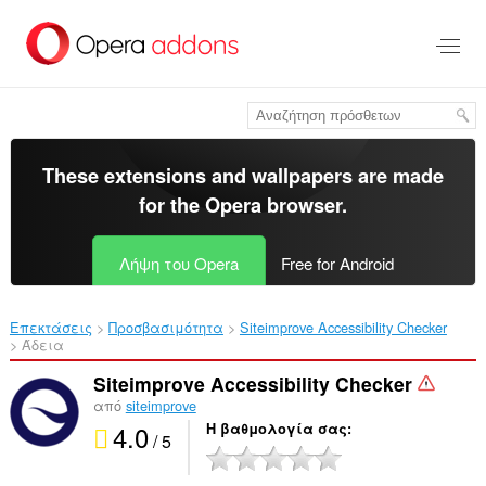
Μετάβαση
στο
κύριο
περιεχόμενο
These extensions and wallpapers are made
for the
Opera browser
.
Λήψη του Opera
Free for Android
Επεκτάσεις
Προσβασιμότητα
Siteimprove Accessibility Checker‎
Άδεια
Siteimprove Accessibility Checker
από
siteimprove
4.0
Η βαθμολογία σας
/ 5