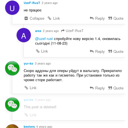
UzeF-RusT
2 years ago
U
не працює
Collapse
Link
Reply
Quote
UzeF-RusT
arsx
2 years ago
A
@uzef-rust
спробуйте нову версію 1.4, оновилась
сьогодні (11-08-23)
Link
Reply
Quote
yur-ko
3 years ago
Скоро аддоны для оперы уйдут в вальгалу. Прекратило
работу так же как и гисметео. При установке только из
чроме сторе работает.
Link
Reply
Quote
yur-ko
3 years ago
This post is deleted!
Link
beeters
4 years ago