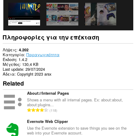
Πληροφορίες για την επέκταση
Λήψεις
4.202
Κατηγορία
Παραγωγικότητα
Έκδοση
1.4.2
Μέγεθος
130,4 KB
Last update
29/07/2024
Άδεια
Copyright 2023 arsx
Related
About://Internal Pages
Shows a menu with all internal pages. Ex: about:about,
about:plugins...
Σ
118
ύ
ν
Evernote Web Clipper
ο
Use the Evernote extension to save things you see on the
web into your Evernote account.
λ