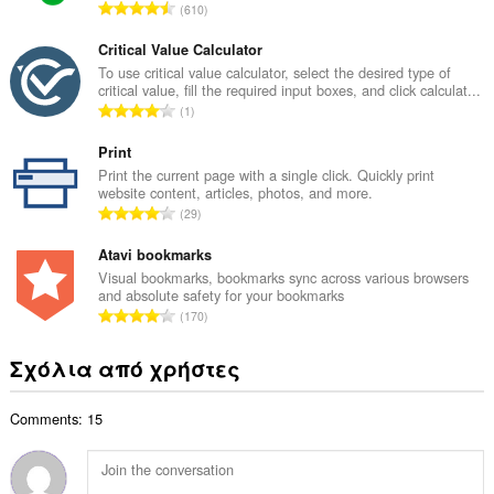
Σ
610
ο
ύ
β
ν
Critical Value Calculator
α
ο
To use critical value calculator, select the desired type of
θ
critical value, fill the required input boxes, and click calculat...
λ
μ
Σ
1
ο
ο
ύ
β
λ
ν
Print
α
ο
ο
Print the current page with a single click. Quickly print
θ
γ
website content, articles, photos, and more.
λ
μ
Σ
ή
29
ο
ο
ύ
σ
β
λ
ν
Atavi bookmarks
ε
α
ο
ο
ω
Visual bookmarks, bookmarks sync across various browsers
θ
γ
and absolute safety for your bookmarks
λ
ν
μ
Σ
ή
170
ο
:
ο
ύ
σ
β
λ
ν
ε
Σχόλια από χρήστες
α
ο
ο
ω
θ
γ
λ
ν
μ
ή
Comments: 15
ο
:
ο
σ
β
λ
ε
α
ο
ω
θ