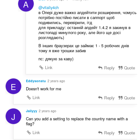
A
@vitaliy4ch
в Опері дуже важко апдейтити розширення, чомусь
потрібно постійно писати в саппорт щоб
подивились, перевірили, ітд
для прикладу: останній апдейт 1.4.2 я закинув в
листопаді минулого року, але його ще досі
розглядають)
В інших браузерах це займає 1 - 5 робочих днів
тому я вже трошки забив
пс: дякую за каву)
Link
Reply
Quote
Eddysonstu
2 years ago
E
Doesn't work for me
Link
Reply
Quote
Jaiiyyy
2 years ago
J
Can you add a setting to replace the country name with a
flag?
Link
Reply
Quote