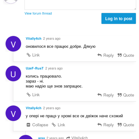
γ
ν
μ
ή
:
ο
σ
View forum thread
λ
Log in to post
ε
ο
ω
γ
ν
ή
:
Vitaliy4ch
2 years ago
V
σ
оновилося все працює добре. Дякую
ε
ω
Link
Reply
Quote
ν
:
UzeF-RusT
2 years ago
U
колись працювало.
зараз - ні.
маю надію ще знов запрацює.
Link
Reply
Quote
Vitaliy4ch
2 years ago
V
у опері не працэ у хромі все ок двiжок наче схожий
Collapse
Link
Reply
Quote
Vitaliy4ch
arsx
2 years ago