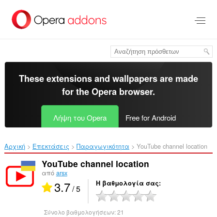
Μετάβαση
στο
κύριο
περιεχόμενο
These extensions and wallpapers are made
for the
Opera browser
.
Λήψη του Opera
Free for Android
Αρχική
Επεκτάσεις
Παραγωγικότητα
YouTube channel location‎
YouTube channel location
από
arsx
3.7
Η βαθμολογία σας
/ 5
Σύνολο βαθμολογήσεων:
21