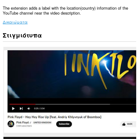
The extension adds a label with the location(country) information of the
YouTube channel near the video description.
Δικαιώματα
Στιγμιότυπα
Αυτή
η
επέκταση
μπορεί
να
έχει
πρόσβαση
στα
δεδομένα
σας
σε
ορισμένους
ιστότοπους.