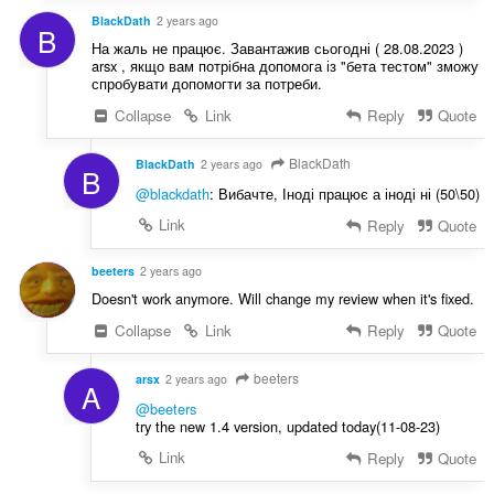
BlackDath
2 years ago
B
На жаль не працює. Завантажив сьогодні ( 28.08.2023 )
arsx , якщо вам потрібна допомога із "бета тестом" зможу
спробувати допомогти за потреби.
Collapse
Link
Reply
Quote
BlackDath
BlackDath
2 years ago
B
@blackdath
: Вибачте, Іноді працює а іноді ні (50\50)
Link
Reply
Quote
beeters
2 years ago
Doesn't work anymore. Will change my review when it's fixed.
Collapse
Link
Reply
Quote
beeters
arsx
2 years ago
A
@beeters
try the new 1.4 version, updated today(11-08-23)
Link
Reply
Quote