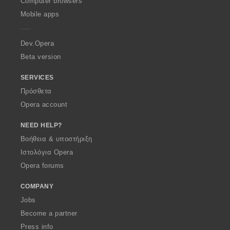
Computer browsers
p
Mobile apps
e
r
a
Dev.Opera
Beta version
SERVICES
Πρόσθετα
Opera account
NEED HELP?
Βοήθεια & υποστήριξη
Ιστολόγια Opera
Opera forums
COMPANY
Jobs
Become a partner
Press info