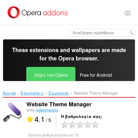
Μετάβαση
στο
κύριο
περιεχόμενο
These extensions and wallpapers are made
for the
Opera browser
.
Λήψη του Opera
Free for Android
Αρχική
Επεκτάσεις
Εμφάνιση
Website Theme Manager‎
Website Theme Manager
από
milenmonrov
4.1
Η βαθμολογία σας
/ 5
Σύνολο βαθμολογήσεων:
12