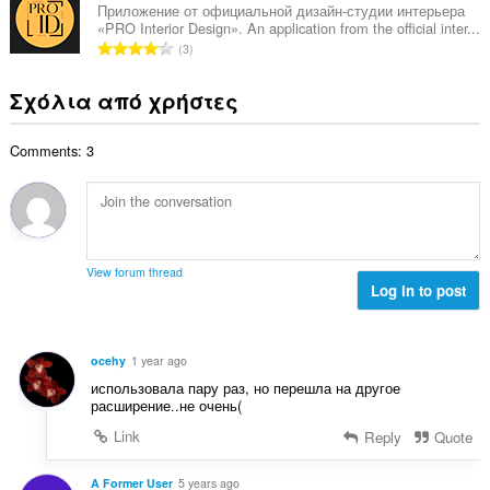
ο
ο
ω
Приложение от официальной дизайн-студии интерьера
θ
γ
«PRO Interior Design». An application from the official inter...
λ
ν
μ
Σ
ή
3
ο
:
ο
ύ
σ
β
λ
ν
ε
Σχόλια από χρήστες
α
ο
ο
ω
θ
γ
λ
ν
μ
ή
Comments: 3
ο
:
ο
σ
β
λ
ε
α
ο
ω
θ
γ
ν
μ
ή
:
ο
σ
View forum thread
λ
Log in to post
ε
ο
ω
γ
ν
ή
:
ocehy
1 year ago
σ
использовала пару раз, но перешла на другое
ε
расширение..не очень(
ω
Link
Reply
Quote
ν
:
A Former User
5 years ago