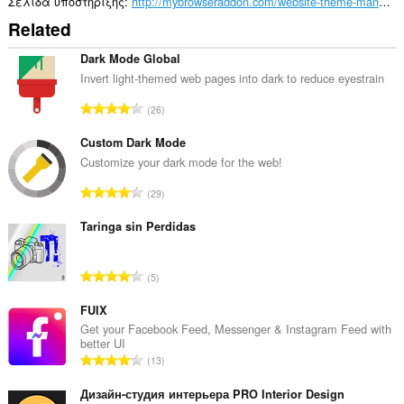
καρτέλες
Σελίδα υποστήριξης
http://mybrowseraddon.com/website-theme-manager.html
σας
Related
και
στη
δραστηριότητα
Dark Mode Global
περιήγησής
Invert light-themed web pages into dark to reduce eyestrain
σας.
Σ
26
This
ύ
extension
ν
Custom Dark Mode
can
store
ο
Customize your dark mode for the web!
an
λ
unlimited
Σ
29
ο
amount
ύ
β
of
ν
Taringa sin Perdidas
client-
α
ο
side
θ
data.
λ
μ
Σ
5
ο
ο
ύ
β
λ
ν
FUIX
α
ο
ο
Get your Facebook Feed, Messenger & Instagram Feed with
θ
γ
better UI
λ
μ
Σ
ή
13
ο
ο
ύ
σ
β
λ
ν
Дизайн-студия интерьера PRO Interior Design
ε
α