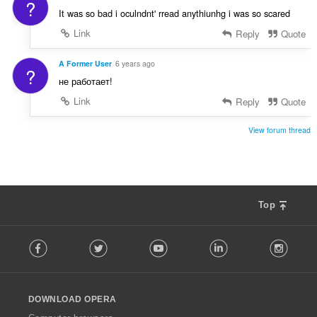
?
It was so bad i oculndnt' rread anythiunhg i was so scared
Link
Reply
Quote
A Former User
6 years ago
?
не работает!
Link
Reply
Quote
View forum thread
Top
F
Facebook
Twitter
Youtube
LinkedIn
Instag
o
l
l
o
DOWNLOAD OPERA
w
O