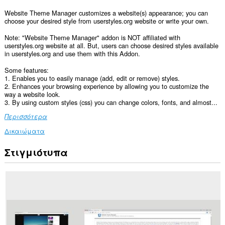
Website Theme Manager customizes a website(s) appearance; you can
choose your desired style from userstyles.org website or write your own.
Note: "Website Theme Manager" addon is NOT affiliated with
userstyles.org website at all. But, users can choose desired styles available
in userstyles.org and use them with this Addon.
Some features:
1. Enables you to easily manage (add, edit or remove) styles.
2. Enhances your browsing experience by allowing you to customize the
way a website look.
3. By using custom styles (css) you can change colors, fonts, and almost...
Περισσότερα
Δικαιώματα
Στιγμιότυπα
Αυτή
η
επέκταση
μπορεί
να
έχει
πρόσβαση
στα
δεδομένα