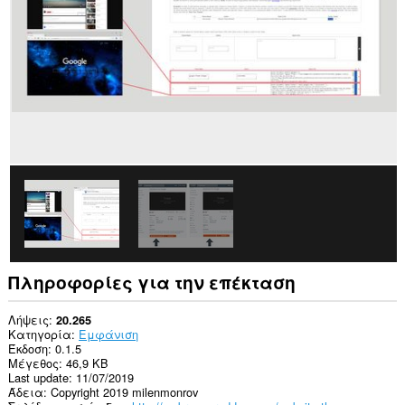
σας
σε
όλους
τους
ιστότοπους.
Αυτή
η
επέκταση
μπορεί
να
έχει
πρόσβαση
στα
δεδομένα
σας
σε
ορισμένους
ιστότοπους.
Πληροφορίες για την επέκταση
Αυτή
η
επέκταση
Λήψεις
20.265
μπορεί
Κατηγορία
Εμφάνιση
να
Έκδοση
0.1.5
έχει
Μέγεθος
46,9 KB
πρόσβαση
Last update
11/07/2019
στις
Άδεια
Copyright 2019 milenmonrov