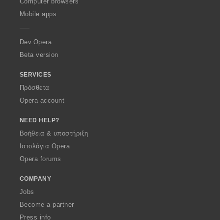
O
Computer browsers
p
Mobile apps
e
r
a
Dev.Opera
Beta version
SERVICES
Πρόσθετα
Opera account
NEED HELP?
Βοήθεια & υποστήριξη
Ιστολόγια Opera
Opera forums
COMPANY
Jobs
Become a partner
Press info