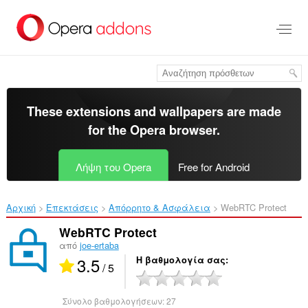
Μετάβαση
στο
κύριο
περιεχόμενο
These extensions and wallpapers are made
for the
Opera browser
.
Λήψη του Opera
Free for Android
Αρχική
Επεκτάσεις
Απόρρητο & Ασφάλεια
WebRTC Protect‎
WebRTC Protect
από
joe-ertaba
3.5
Η βαθμολογία σας
/ 5
Σύνολο βαθμολογήσεων:
27