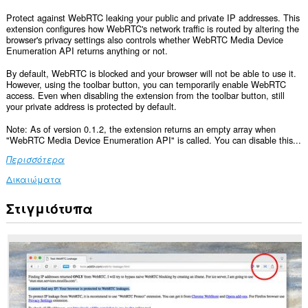
Protect against WebRTC leaking your public and private IP addresses. This
extension configures how WebRTC's network traffic is routed by altering the
browser's privacy settings also controls whether WebRTC Media Device
Enumeration API returns anything or not.
By default, WebRTC is blocked and your browser will not be able to use it.
However, using the toolbar button, you can temporarily enable WebRTC
access. Even when disabling the extension from the toolbar button, still
your private address is protected by default.
Note: As of version 0.1.2, the extension returns an empty array when
"WebRTC Media Device Enumeration API" is called. You can disable this...
Περισσότερα
Δικαιώματα
Στιγμιότυπα
Αυτή
η
επέκταση
μπορεί
να
έχει
πρόσβαση
στα
δεδομένα