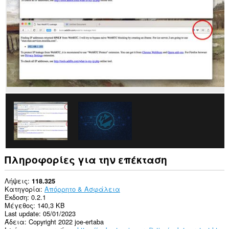
σας
σε
όλους
τους
ιστότοπους.
Αυτή
η
επέκταση
μπορεί
να
διαχειρίζεται
ρυθμίσεις
που
αφορούν
προσωπικά
δεδομένα.
Πληροφορίες για την επέκταση
Λήψεις
118.325
Κατηγορία
Απόρρητο & Ασφάλεια
Έκδοση
0.2.1
Μέγεθος
140,3 KB
Last update
05/01/2023
Άδεια
Copyright 2022 joe-ertaba