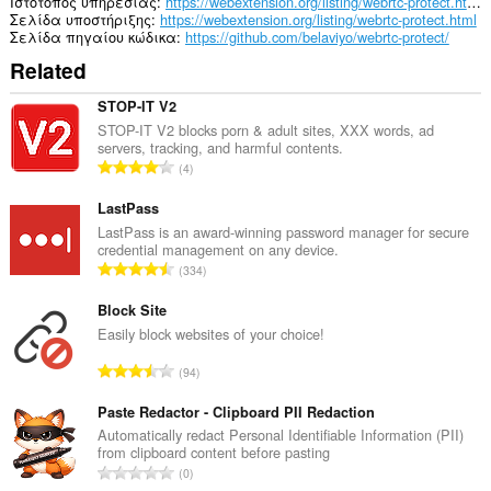
Ιστότοπος υπηρεσίας
https://webextension.org/listing/webrtc-protect.html
Σελίδα υποστήριξης
https://webextension.org/listing/webrtc-protect.html
Σελίδα πηγαίου κώδικα
https://github.com/belaviyo/webrtc-protect/
Related
STOP-IT V2
STOP-IT V2 blocks porn & adult sites, XXX words, ad
servers, tracking, and harmful contents.
Σ
4
ύ
ν
LastPass
ο
LastPass is an award-winning password manager for secure
credential management on any device.
λ
Σ
334
ο
ύ
β
ν
Block Site
α
ο
Easily block websites of your choice!
θ
λ
μ
Σ
94
ο
ο
ύ
β
λ
ν
Paste Redactor - Clipboard PII Redaction
α
ο
ο
Automatically redact Personal Identifiable Information (PII)
θ
γ
from clipboard content before pasting
λ
μ
Σ
ή
0
ο
ο