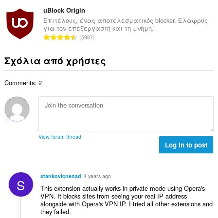
ύ
σ
β
λ
ν
uBlock Origin
ε
α
ο
ο
ω
Επιτέλους, ένας αποτελεσματικός blocker. Ελαφρύς
θ
γ
για τον επεξεργαστή και τη μνήμη.
λ
ν
μ
Σ
ή
5987
ο
:
ο
ύ
σ
β
λ
ν
ε
Σχόλια από χρήστες
α
ο
ο
ω
θ
γ
λ
ν
μ
ή
Comments: 2
ο
:
ο
σ
β
λ
ε
α
ο
ω
θ
γ
ν
μ
ή
:
ο
σ
View forum thread
λ
Log in to post
ε
ο
ω
γ
ν
ή
:
stankovicnenad
4 years ago
S
σ
This extension actually works in private mode using Opera's
ε
VPN. It blocks sites from seeing your real IP address
ω
alongside with Opera's VPN IP. I tried all other extensions and
ν
they failed.