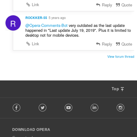
:
Link
Reply
Quote
ROCKKER-55
5 years ago
R
@Opera-Comments-Bot
very outdated as the last update
happened in "Last update July 19, 2019". Plus it is limited to
desktop not for mobile devices.
Link
Reply
Quote
View forum thread
Top
F
Facebook
Twitter
Youtube
LinkedIn
Instag
o
l
l
o
DOWNLOAD OPERA
w