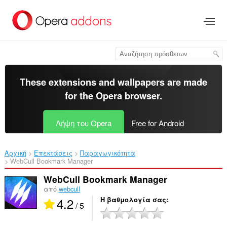
Μετάβαση
στο
κύριο
περιεχόμενο
These extensions and wallpapers are made
for the
Opera browser
.
Λήψη του Opera
Free for Android
Αρχική
Επεκτάσεις
Παραγωγικότητα
WebCull Bookmark Manager‎
WebCull Bookmark Manager
από
webcull
4.2
Η βαθμολογία σας
/ 5