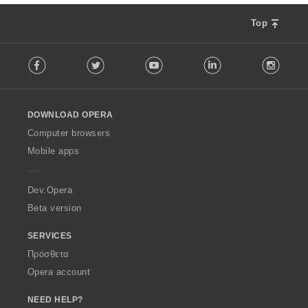
ν
:
Top
F
Facebook
Twitter
Youtube
LinkedIn
Instag
o
l
l
o
DOWNLOAD OPERA
w
O
Computer browsers
p
Mobile apps
e
r
a
Dev.Opera
Beta version
SERVICES
Πρόσθετα
Opera account
NEED HELP?