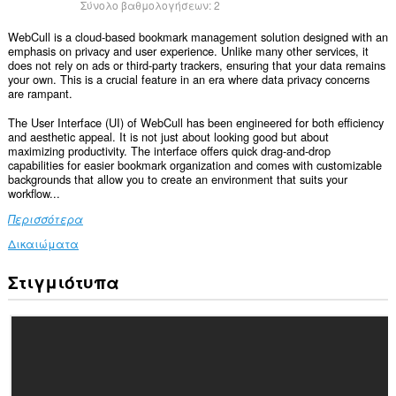
Σύνολο βαθμολογήσεων:
2
WebCull is a cloud-based bookmark management solution designed with an
emphasis on privacy and user experience. Unlike many other services, it
does not rely on ads or third-party trackers, ensuring that your data remains
your own. This is a crucial feature in an era where data privacy concerns
are rampant.
The User Interface (UI) of WebCull has been engineered for both efficiency
and aesthetic appeal. It is not just about looking good but about
maximizing productivity. The interface offers quick drag-and-drop
capabilities for easier bookmark organization and comes with customizable
backgrounds that allow you to create an environment that suits your
workflow...
Περισσότερα
Δικαιώματα
Στιγμιότυπα
Αυτή
η
επέκταση
μπορεί
να
έχει
πρόσβαση
στα
δεδομένα