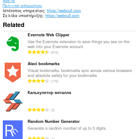
Άδεια
Πολιτική απορρήτου
Ιστότοπος υπηρεσίας
https://webcull.com
Σελίδα υποστήριξης
https://webcull.com
Related
Evernote Web Clipper
Use the Evernote extension to save things you see on the
web into your Evernote account.
Σ
610
ύ
ν
Atavi bookmarks
ο
Visual bookmarks, bookmarks sync across various browsers
and absolute safety for your bookmarks
λ
Σ
170
ο
ύ
β
ν
Калькулятор металла
α
ο
θ
λ
μ
Σ
3
ο
ο
ύ
β
λ
ν
Random Number Generator
α
ο
ο
Generate a random number of up to 5 digits.
θ
γ
λ
μ
Σ
ή
1