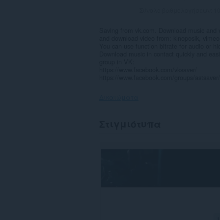
Σύνολο βαθμολογήσεων:
1
Saving from vk.com. Download music and vi
and download video from: kinoposik, vimeo,
You can use function bitrate for audio or hi
Download music in contact quickly and easi
group in VK:
https://www.facebook.com/vksaver/
https://www.facebook.com/groups/astsaver/
Δικαιώματα
Αυτή
Στιγμιότυπα
η
επέκταση
μπορεί
να
έχει
πρόσβαση
στα
δεδομένα
σας
σε
όλους
τους