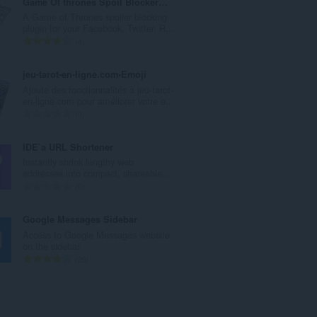
Game Of thrones Spoil Blocker 2019
ο
A Game of Thrones spoiler blocking
λ
plugin for your Facebook, Twitter, R...
ο
Σ
4
β
ύ
α
ν
jeu-tarot-en-ligne.com•Emoji
θ
ο
Ajoute des fonctionnalités à jeu-tarot-
μ
λ
en-ligne.com pour améliorer votre e...
ο
ο
Σ
0
λ
β
ύ
ο
α
ν
IDE`a URL Shortener
γ
θ
ο
Instantly shrink lengthy web
ή
μ
λ
addresses into compact, shareable...
σ
ο
ο
Σ
0
ε
λ
β
ύ
ω
ο
α
ν
Google Messages Sidebar
ν
γ
θ
ο
Access to Google Messages website
:
ή
μ
λ
on the sidebar.
σ
ο
ο
Σ
28
ε
λ
β
ύ
ω
ο
α
ν
ν
γ
θ
ο
:
ή
μ
λ