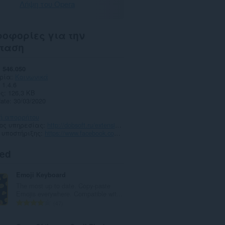
Λήψη του Opera
οφορίες για την
ταση
546.050
ρία
Κοινωνικά
1.4.6
ς
126,3 KB
date
30/03/2020
κή απορρήτου
πος υπηρεσίας
http://dobsoft.ru/extension/opera&yandex/vk-saver
 υποστήριξης
https://www.facebook.com/vksaver/
ted
Emoji Keyboard
The most up to date. Copy-paste
Emojis everywhere. Compatible wit...
Σ
47
ύ
ν