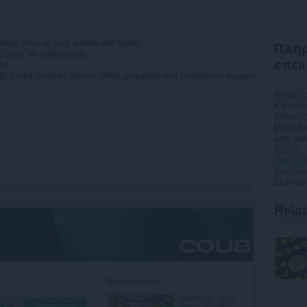
01
deo from vk.com quickly and easily.
Πληρ
 coub, vk video player.
επέκ
de.
ly. Fixed Russian names. Write proposals and mistakes in support
Λήψεις
Κατηγο
Έκδοση
Μέγεθο
Last up
Άδεια
Πολιτι
Ιστότο
Σελίδα
Rela