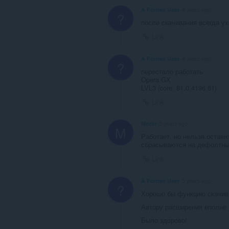
A Former User
4 years ago
?
после скачивания всегда ух
Link
A Former User
4 years ago
?
перестало работать
Opera GX
LVL3 (core: 81.0.4196.61)
Link
Morbi
5 years ago
M
Работает, но нельзя остави
сбрасываются на дефолтные
Link
A Former User
5 years ago
?
Хорошо бы функцию скачива
Автору расширения вполне п
Было здорово!