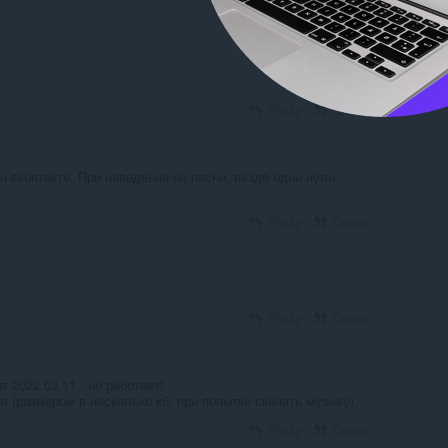
Reply
Quote
Reply
Quote
н вконтакте. При наведении на песни, везде одни нули.
Reply
Quote
Reply
Quote
 2022.03.11 - не работает!
 (размером в несколько кб, при попытке скачать музыку).
Reply
Quote