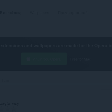
Επεκτάσεις
Wallpapers
Προγραμματιστές
extensions and wallpapers are made for the
Opera b
Λήψη του Opera
Free for Mac
 Saver‎
λογία σας