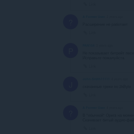
Αυτή
Link
η
επέκταση
μπορεί
A Former User
3 years ago
?
να
Расширение не работает
έχει
πρόσβαση
Link
στις
καρτέλες
σας
PAN154
3 years ago
P
και
Не показывает битрейт песе
στη
Исправьте пожалуйста.
δραστηριότητα
περιήγησής
Link
σας.
John-Smith11111
4 years ago
J
скачанные треки по 2kByte
Link
A Former User
4 years ago
?
В "обычной" Opera на момент
Скачивает битый аудио-файл
Link