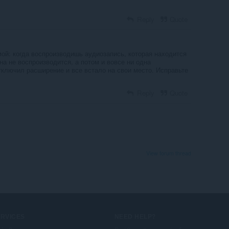
Reply
Quote
мой: когда воспроизводишь аудиозапись, которая находится
на не воспроизводится, а потом и вовсе ни одна
тключил расширение и все встало на свои место. Исправьте
Reply
Quote
View forum thread
ERVICES
NEED HELP?