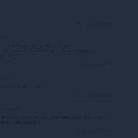
Reply
Quote
o
ьте узнать на какой версий вы смотрите?
LVL 3 (core: 81.0.4196.61)) не работает, битрейт не
йлы 1.1кб
Reply
Quote
s ago
скачивает файлы по 2кб
Reply
Quote
years ago
твительно,на последней версии не работает.Но, когда я
едели назад,работало
Reply
Quote