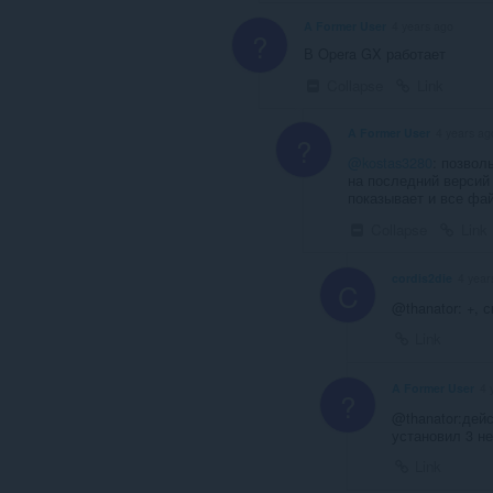
A Former User
4 years ago
?
В Opera GX работает
Collapse
Link
A Former User
4 years ag
?
@kostas3280
: позвол
на последний версий (
показывает и все фа
Collapse
Link
cordis2die
4 year
C
@thanator: +, 
Link
A Former User
4 
?
@thanator:дейс
установил 3 н
Link