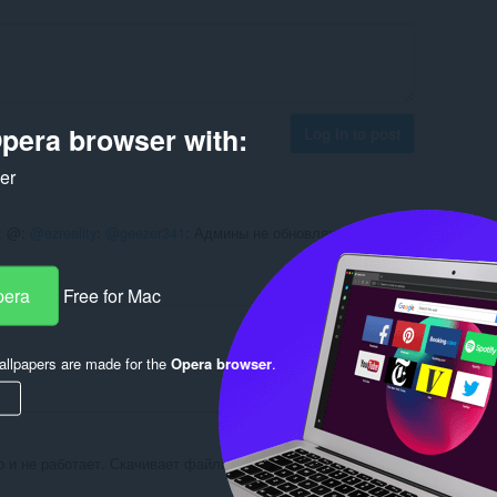
pera browser with:
Log in to post
ker
: @:
@ezreality
:
@geezer341
: Админы не обновляют с 2020
Reply
Quote
pera
Free for Mac
llpapers are made for the
Opera browser
.
Reply
Quote
 и не работает. Скачивает файлы по несколько байт вместо