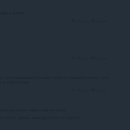
одит в ошибку
Reply
Quote
Reply
Quote
ть пути сохранения пустыми, чтобы не создавало папки, пути
 в этом случае.
Reply
Quote
ния альбомов, такого пока не нашёл.
о плечу, думаю, пока другой кто не сделал)