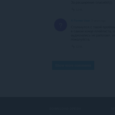
За расширение спасибо!)))
Link
A Former User
5 years ago
?
Столкнулся с такой пробле
в самом конце плейлиста, о
аудиозапись не работает. о
пожалуйста.
Link
Show more comments
DOWNLOAD OPERA
S