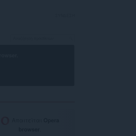
ΣΎΝΔΕΣΗ
rowser
.
Απαιτείται
Opera
browser
.