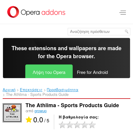
Μετάβαση
στο
κύριο
περιεχόμενο
These extensions and wallpapers are made
for the
Opera browser
.
Λήψη του Opera
Free for Android
Αρχική
Επεκτάσεις
Προσβασιμότητα
The Athlima - Sports Products Guide‎
The Athlima - Sports Products Guide
από
growup
0.0
Η βαθμολογία σας
/ 5