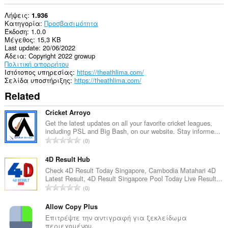
Λήψεις
1.936
Κατηγορία
Προσβασιμότητα
Έκδοση
1.0.0
Μέγεθος
15,3 KB
Last update
20/06/2022
Άδεια
Copyright 2022 growup
Πολιτική απορρήτου
Ιστότοπος υπηρεσίας
https://theathlima.com/
Σελίδα υποστήριξης
https://theathlima.com/
Related
Cricket Arroyo
Get the latest updates on all your favorite cricket leagues,
including PSL and Big Bash, on our website. Stay informe...
Σ
0
ύ
ν
4D Result Hub
ο
Check 4D Result Today Singapore, Cambodia Matahari 4D
Latest Result, 4D Result Singapore Pool Today Live Result...
λ
Σ
0
ο
ύ
β
ν
Allow Copy Plus
α
ο
Επιτρέψτε την αντιγραφή για ξεκλείδωμα
θ
περιεχομένου.
λ