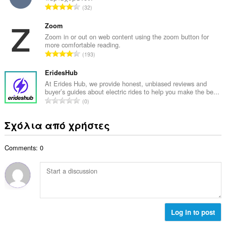
μ
Σ
32
ο
ο
ύ
β
λ
ν
Zoom
α
ο
ο
Zoom in or out on web content using the zoom button for
θ
γ
more comfortable reading.
λ
μ
Σ
ή
193
ο
ο
ύ
σ
β
λ
ν
EridesHub
ε
α
ο
ο
ω
At Erides Hub, we provide honest, unbiased reviews and
θ
γ
buyer’s guides about electric rides to help you make the be...
λ
ν
μ
Σ
ή
0
ο
:
ο
ύ
σ
β
λ
ν
ε
Σχόλια από χρήστες
α
ο
ο
ω
θ
γ
λ
ν
μ
ή
Comments: 0
ο
:
ο
σ
β
λ
ε
α
ο
ω
θ
γ
ν
μ
ή
:
ο
σ
λ
Log in to post
ε
ο
ω