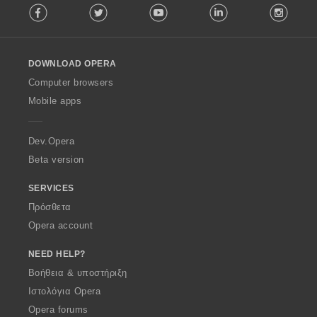
Facebook
Twitter
Youtube
LinkedIn
Instag
o
l
l
o
DOWNLOAD OPERA
w
O
Computer browsers
p
Mobile apps
e
r
a
Dev.Opera
Beta version
SERVICES
Πρόσθετα
Opera account
NEED HELP?
Βοήθεια & υποστήριξη
Ιστολόγια Opera
Opera forums