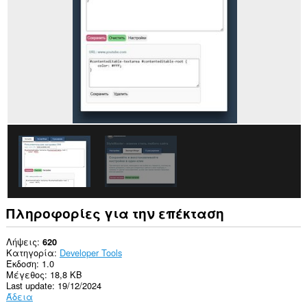
σε
όλους
τους
ιστότοπους.
Πληροφορίες για την επέκταση
Λήψεις
620
Κατηγορία
Developer Tools
Έκδοση
1.0
Μέγεθος
18,8 KB
Last update
19/12/2024
Άδεια