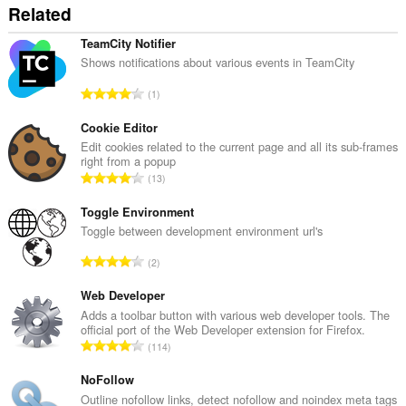
Related
TeamCity Notifier
Shows notifications about various events in TeamCity
Σ
1
ύ
ν
Cookie Editor
ο
Edit cookies related to the current page and all its sub-frames
right from a popup
λ
Σ
13
ο
ύ
β
ν
Toggle Environment
α
ο
Toggle between development environment url's
θ
λ
μ
Σ
2
ο
ο
ύ
β
λ
ν
Web Developer
α
ο
ο
Adds a toolbar button with various web developer tools. The
θ
γ
official port of the Web Developer extension for Firefox.
λ
μ
Σ
ή
114
ο
ο
ύ
σ
β
λ
ν
NoFollow
ε
α
ο
ο
ω
Outline nofollow links, detect nofollow and noindex meta tags
θ