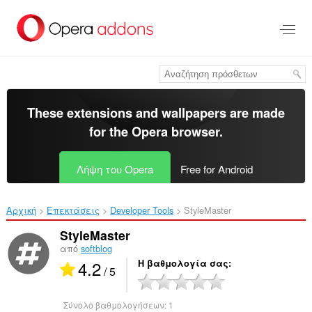
Μετάβαση
στο
κύριο
περιεχόμενο
These extensions and wallpapers are made
for the
Opera browser
.
Λήψη του Opera
Free for Android
Αρχική
Επεκτάσεις
Developer Tools
StyleMaster‎
StyleMaster
από
softblog
4.2
Η βαθμολογία σας
/ 5
Σύνολο βαθμολογήσεων:
1