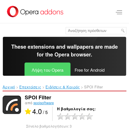
Μετάβαση
στο
κύριο
περιεχόμενο
These extensions and wallpapers are made
for the
Opera browser
.
Λήψη του Opera
Free for Android
Αρχική
Επεκτάσεις
Ειδήσεις & Καιρός
SPOI Filter‎
SPOI Filter
από
spoisoftware
4.0
Η βαθμολογία σας
/ 5
Σύνολο βαθμολογήσεων:
3