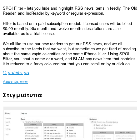
SPOI Filter - lets you hide and highlight RSS news items in feedly, The Old
Reader, and InoReader by keyword or regular expression.
Filter is based on a paid subscription model. Licensed users will be billed
$0.99 monthly. Six month and twelve month subscriptions are also
available, as is a trial license.
We all like to use our new readers to get our RSS news, and we all
subscribe to the feeds that we want, but sometimes we get tired of reading
about the same vapid celebrities or the same iPhone killer. Using SPOI
Filter, you input a name or a word, and BLAM any news item that contains
it is reduced to a fancy coloured bar that you can scroll on by or click on...
Περισσότερα
Δικαιώματα
Στιγμιότυπα
Αυτή
η
επέκταση
μπορεί
να
έχει
πρόσβαση
στα
δεδομένα