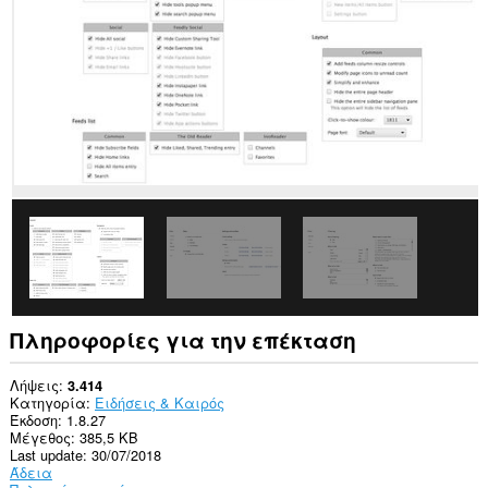
σας
σε
ορισμένους
ιστότοπους.
This
extension
can
write
data
into
the
clipboard.
Αυτή
η
επέκταση
μπορεί
να
έχει
Πληροφορίες για την επέκταση
πρόσβαση
στις
καρτέλες
Λήψεις
3.414
σας
Κατηγορία
Ειδήσεις & Καιρός
και
Έκδοση
1.8.27
στη
Μέγεθος
385,5 KB
δραστηριότητα
Last update
30/07/2018
περιήγησής
Άδεια