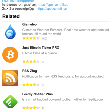
σας.
Πολιτική απορρήτου
Ιστότοπος υπηρεσίας
https://spoi.com/filter/
Σελίδα υποστήριξης
https://spoi.com/filter/
Related
Gismeteo
Gismeteo Weather Forecast. Real time weather and detailed
forecast all round the world
Σ
460
ύ
ν
Just Bitcoin Ticker PRO
ο
Bitcoin Price at a glance
λ
Σ
9
ο
ύ
β
ν
RSS Zing
α
ο
Notification for new RSS feed posts. No account required.
θ
λ
μ
Σ
5
ο
ο
ύ
β
λ
ν
Feedly Notifier Plus
α
ο
ο
is a smart badged powered toolbar notifier for feedly.com
θ
γ
λ
μ
Σ
ή
1
ο
ο