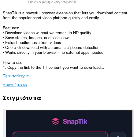
Σύνολο βαθμολογήσεων:
0
SnapTik is a powerful browser extension that lets you download content
from the popular short video platform quickly and easily.
Features:
• Download videos without watermark in HD quality
• Save stories, images, and slideshows
• Extract audio/music from videos
• One-click download with automatic clipboard detection
• Works directly in your browser - no external apps needed
How to use:
1. Copy the link to the TT content you want to download...
Περισσότερα
Δικαιώματα
Στιγμιότυπα
Αυτή
η
επέκταση
μπορεί
να
έχει
πρόσβαση
στα