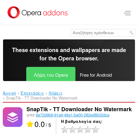
Μετάβαση
στο
κύριο
περιεχόμενο
These extensions and wallpapers are made
for the
Opera browser
.
Λήψη του Opera
Free for Android
Αρχική
Επεκτάσεις
Λήψεις
SnapTik - TT Downloader No Watermark‎
SnapTik - TT Downloader No Watermark
από
9a72d9b9-91a9-46a1-ba00-282ed6b32dca
0.0
Η βαθμολογία σας
/ 5