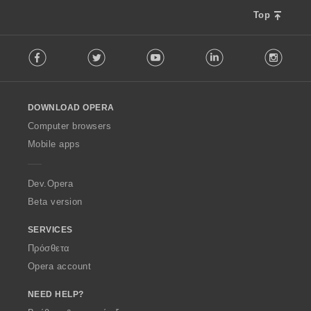
ν
:
Top
F
Facebook
Twitter
Youtube
LinkedIn
Instag
o
l
l
o
DOWNLOAD OPERA
w
O
Computer browsers
p
Mobile apps
e
r
a
Dev.Opera
Beta version
SERVICES
Πρόσθετα
Opera account
NEED HELP?