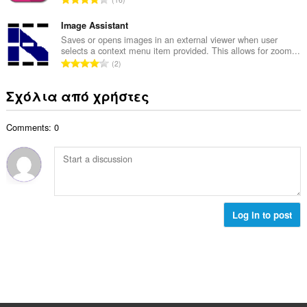
ο
ο
ύ
σ
β
λ
ν
Image Assistant
ε
α
ο
ο
ω
Saves or opens images in an external viewer when user
θ
γ
selects a context menu item provided. This allows for zoom...
λ
ν
μ
Σ
ή
2
ο
:
ο
ύ
σ
β
λ
ν
ε
Σχόλια από χρήστες
α
ο
ο
ω
θ
γ
λ
ν
μ
ή
Comments: 0
ο
:
ο
σ
β
λ
ε
α
ο
ω
θ
γ
ν
μ
ή
:
ο
σ
λ
Log in to post
ε
ο
ω
γ
ν
ή
:
σ
ε
ω