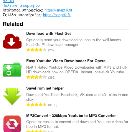
Άδεια
Πολιτική απορρήτου
Ιστότοπος υπηρεσίας
https://snaptik.fit
Σελίδα υποστήριξης
https://snaptik.fit
Related
Download with FlashGet
Optionally send your downloading jobs to the well-known
FlashGet™ download manager
Σ
29
ύ
ν
Easy Youtube Video Downloader For Opera
ο
No# 1 Rated Youtube Video Downloader with MP3 and Full-
HD downloads now on OPERA. Instant, one-click Youtube...
λ
Σ
382
ο
ύ
β
ν
SaveFrom.net helper
α
ο
Download YouTube, Facebook, VK.com and 40+ sites in one
θ
click.
λ
μ
Σ
8192
ο
ο
ύ
β
λ
ν
MP3Convert - 320kbps Youtube to MP3 Converter
α
ο
ο
Opera extension to convert and download Youtube videos for
θ
γ
free in MP3 format.
λ
μ
Σ
ή
16