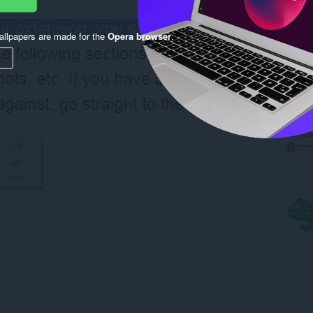
llpapers are made for the
Opera browser
.