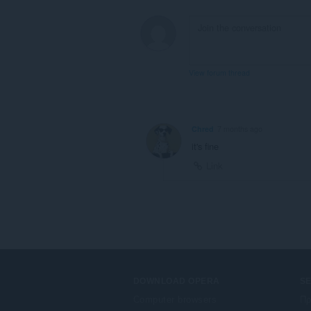
the
clipboard.
View forum thread
Chred
7 months ago
it's fine
Link
DOWNLOAD OPERA
S
Computer browsers
Πρ