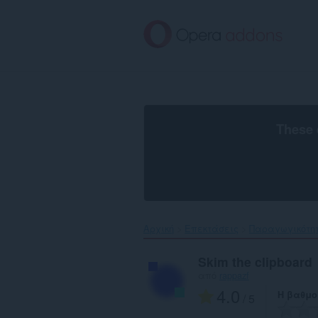
Μετάβαση
στο
κύριο
περιεχόμενο
These 
Αρχική
Επεκτάσεις
Παραγωγικότη
Skim the clipboard
από
rappazf
4.0
Η βαθμο
/ 5