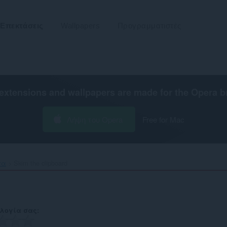
Επεκτάσεις
Wallpapers
Προγραμματιστές
extensions and wallpapers are made for the
Opera b
Λήψη του Opera
Free for Mac
τα
Skim the clipboard‎
λογία σας