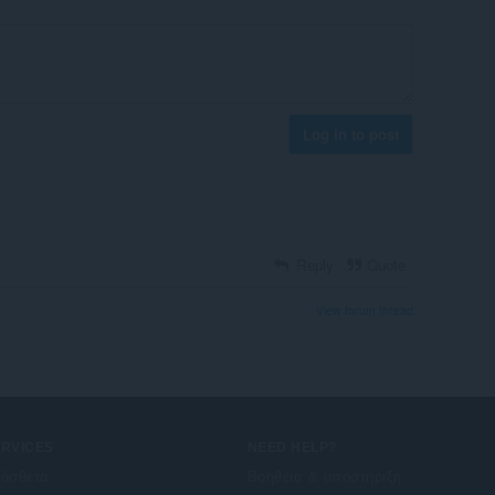
Log in to post
Reply
Quote
View forum thread
ERVICES
NEED HELP?
όσθετα
Βοήθεια & υποστήριξη