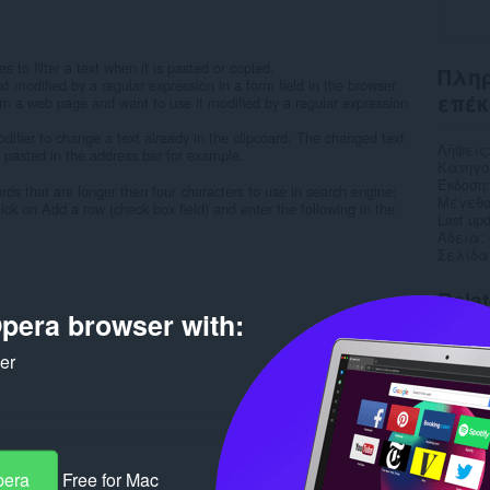
 to filter a text when it is pasted or copied.
Πληρ
t modified by a regular expression in a form field in the browser.
επέκ
om a web page and want to use it modified by a regular expression
ifier to change a text already in the clipcoard. The changed text
Λήψεις
e pasted in the address bar for example.
Κατηγο
Έκδοση
rds that are longer then four characters to use in search engine:
Μέγεθο
ck on Add a row (check box field) and enter the following in the
Last up
Άδεια
Σελίδα
Rela
pera browser with:
ker
pera
Free for Mac