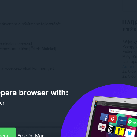
Πληρ
k átvettem a bővítmény fejlesztését.
επέκ
Λήψεις
b oldalon keresztül
Κατηγο
vencek mutatása [Ötlet: Malakai]
Έκδοση
Μέγεθο
Last up
Άδεια
ti a következő oldal kommentjeit
Σελίδα
Σελίδα
Rela
pera browser with:
ker
pera
Free for Mac