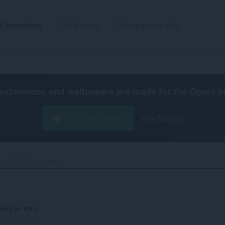
Επεκτάσεις
Wallpapers
Προγραμματιστές
extensions and wallpapers are made for the
Opera b
Λήψη του Opera
Free for Mac
τα
SG Fórum tuning‎
λογία σας