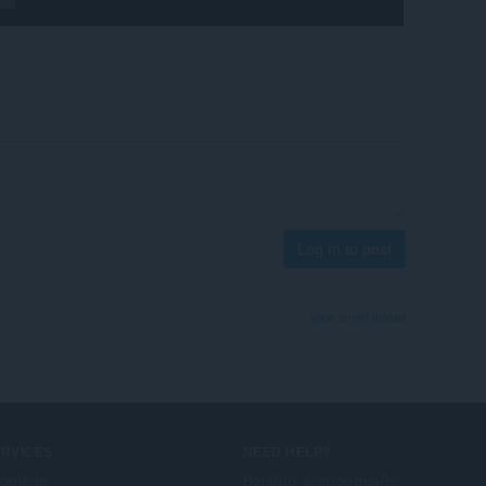
Log in to post
View forum thread
ERVICES
NEED HELP?
όσθετα
Βοήθεια & υποστήριξη