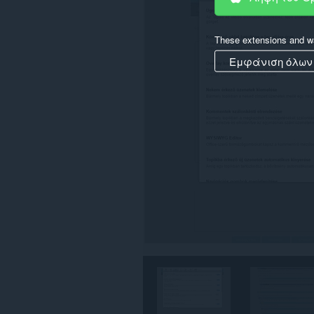
στα
δεδομένα
σας
These extensions and wa
σε
ορισμένους
Εμφάνιση όλων
ιστότοπους.