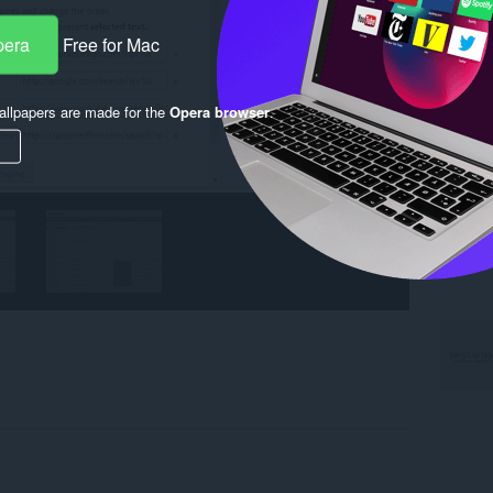
pera
Free for Mac
llpapers are made for the
Opera browser
.