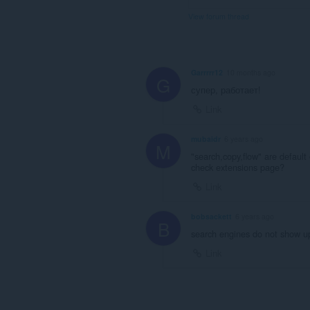
View forum thread
Garrrrr12
10 months ago
G
супер, работает!
Link
mubaidr
6 years ago
M
"search,copy,flow" are default
check extensions page?
Link
bobsackett
6 years ago
B
search engines do not show up 
Link