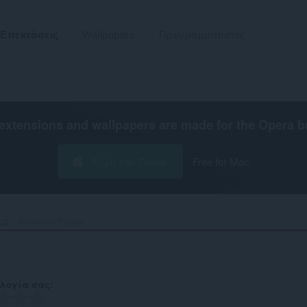
Επεκτάσεις
Wallpapers
Προγραμματιστές
extensions and wallpapers are made for the
Opera b
Λήψη του Opera
Free for Mac
τα
Selection Popup‎
λογία σας