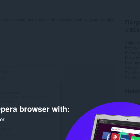
on selected text or search the selected text using configurable
Πληρ
επέκ
Λήψεις
Κατηγο
Έκδοση
Μέγεθο
Last up
Άδεια
Σελίδα
Σελίδα
Rela
pera browser with:
ker