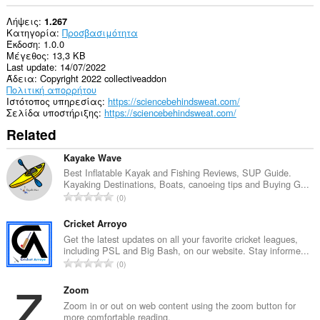
Λήψεις
1.267
Κατηγορία
Προσβασιμότητα
Έκδοση
1.0.0
Μέγεθος
13,3 KB
Last update
14/07/2022
Άδεια
Copyright 2022 collectiveaddon
Πολιτική απορρήτου
Ιστότοπος υπηρεσίας
https://sciencebehindsweat.com/
Σελίδα υποστήριξης
https://sciencebehindsweat.com/
Related
Kayake Wave
Best Inflatable Kayak and Fishing Reviews, SUP Guide.
Kayaking Destinations, Boats, canoeing tips and Buying G...
Σ
0
ύ
ν
Cricket Arroyo
ο
Get the latest updates on all your favorite cricket leagues,
including PSL and Big Bash, on our website. Stay informe...
λ
Σ
0
ο
ύ
β
ν
Zoom
α
ο
Zoom in or out on web content using the zoom button for
θ
more comfortable reading.
λ