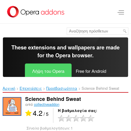
Μετάβαση
στο
κύριο
περιεχόμενο
These extensions and wallpapers are made
for the
Opera browser
.
Λήψη του Opera
Free for Android
Αρχική
Επεκτάσεις
Προσβασιμότητα
Science Behind Sweat‎
Science Behind Sweat
από
collectiveaddon
4.2
Η βαθμολογία σας
/ 5
Σύνολο βαθμολογήσεων:
1