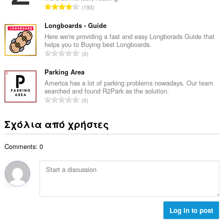
μ
Σ
193
ο
ο
ύ
β
λ
ν
Longboards - Guide
α
ο
ο
Here we're providing a fast and easy Longborads Guide that
θ
γ
helps you to Buying best Longboards.
λ
μ
Σ
ή
0
ο
ο
ύ
σ
β
λ
ν
Parking Area
ε
α
ο
ο
ω
America has a lot of parking problems nowadays. Our team
θ
γ
searched and found R2Park as the solution.
λ
ν
μ
Σ
ή
0
ο
:
ο
ύ
σ
β
λ
ν
ε
Σχόλια από χρήστες
α
ο
ο
ω
θ
γ
λ
ν
μ
ή
Comments: 0
ο
:
ο
σ
β
λ
ε
α
ο
ω
θ
γ
ν
μ
ή
:
ο
σ
λ
Log in to post
ε
ο
ω