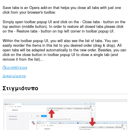
Save tabs is an Opera add-on that helps you close all tabs with just one
click from your browser's toolbar.
Simply open toolbar popup UI and click on the - Close tabs - button on the
top section (middle button). In order to restore all closed tabs please click
on the - Restore tabs - button on top left corner in toolbar popup UI.
Within the toolbar popup UI, you will also see the list of tabs. You can
easily reorder the items in this list to you desired order (drag & drop). All
open tabs will be adapted automatically to the new order. Besides, you can
click on the close button in toolbar popup UI to close a single tab (and
remove it from the list)...
Περισσότερα
Δικαιώματα
Στιγμιότυπο
Αυτή
η
επέκταση
μπορεί
να
έχει
πρόσβαση
στις
καρτέλες