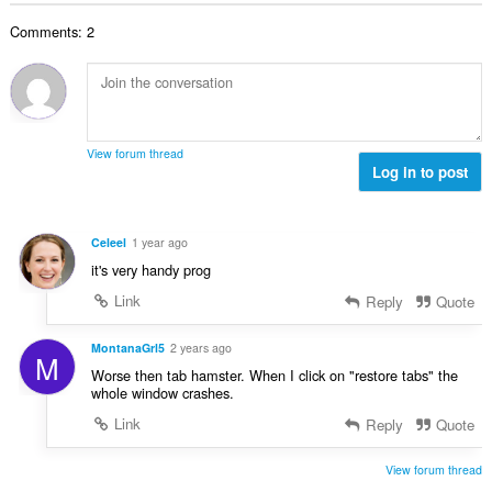
θ
γ
λ
ν
μ
ή
Comments: 2
ο
:
ο
σ
β
λ
ε
α
ο
ω
θ
γ
ν
μ
ή
:
ο
σ
View forum thread
λ
Log in to post
ε
ο
ω
γ
ν
ή
:
Celeel
1 year ago
σ
it's very handy prog
ε
ω
Link
Reply
Quote
ν
:
MontanaGrl5
2 years ago
M
Worse then tab hamster. When I click on "restore tabs" the
whole window crashes.
Link
Reply
Quote
View forum thread