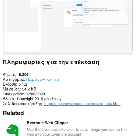
σας
και
στη
δραστηριότητα
περιήγησής
σας.
Πληροφορίες για την επέκταση
Λήψεις
8.205
Κατηγορία
Παραγωγικότητα
Έκδοση
0.1.2
Μέγεθος
34,2 KB
Last update
02/02/2023
Άδεια
Copyright 2019 glinchiney
Σελίδα υποστήριξης
https://mybrowseraddon.com/save-tabs.html
Related
Evernote Web Clipper
Use the Evernote extension to save things you see on the
web into your Evernote account.