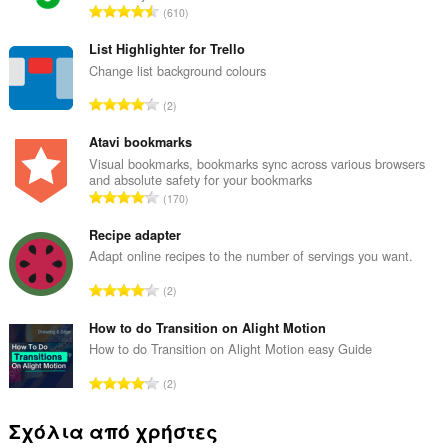
Σ
610
ύ
ν
List Highlighter for Trello
ο
Change list background colours
λ
Σ
2
ο
ύ
β
ν
Atavi bookmarks
α
ο
Visual bookmarks, bookmarks sync across various browsers
θ
and absolute safety for your bookmarks
λ
μ
Σ
170
ο
ο
ύ
β
λ
ν
Recipe adapter
α
ο
ο
Adapt online recipes to the number of servings you want.
θ
γ
λ
μ
Σ
ή
2
ο
ο
ύ
σ
β
λ
ν
How to do Transition on Alight Motion
ε
α
ο
ο
ω
How to do Transition on Alight Motion easy Guide
θ
γ
λ
ν
μ
Σ
ή
2
ο
:
ο
ύ
σ
β
λ
ν
ε
Σχόλια από χρήστες
α
ο
ο
ω