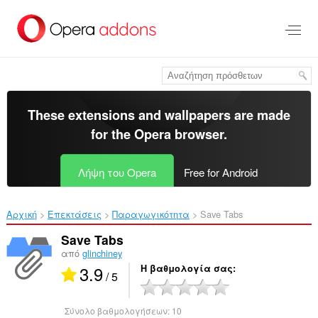
Μετάβαση
στο
κύριο
περιεχόμενο
These extensions and wallpapers are made
for the
Opera browser
.
Λήψη του Opera
Free for Android
Αρχική
Επεκτάσεις
Παραγωγικότητα
Save Tabs‎
Save Tabs
από
glinchiney
3.9
Η βαθμολογία σας
/ 5
Σύνολο βαθμολογήσεων:
10