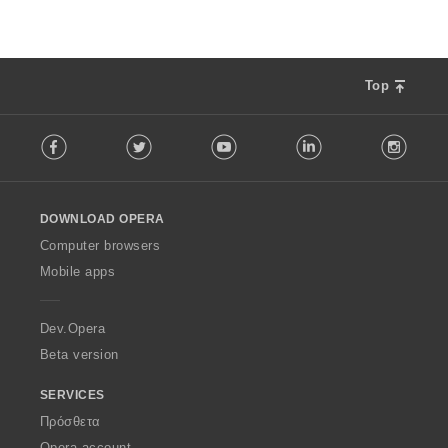
Top
F
Facebook
Twitter
Youtube
LinkedIn
Instag
o
l
l
o
DOWNLOAD OPERA
w
O
Computer browsers
p
Mobile apps
e
r
a
Dev.Opera
Beta version
SERVICES
Πρόσθετα
Opera account