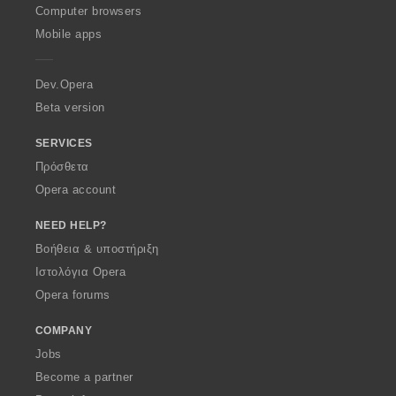
O
Computer browsers
p
Mobile apps
e
r
a
Dev.Opera
Beta version
SERVICES
Πρόσθετα
Opera account
NEED HELP?
Βοήθεια & υποστήριξη
Ιστολόγια Opera
Opera forums
COMPANY
Jobs
Become a partner