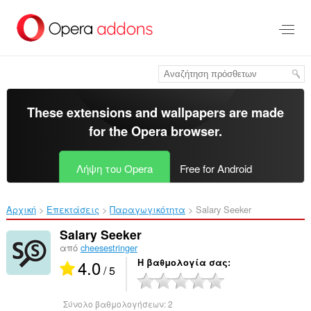
Μετάβαση
στο
κύριο
περιεχόμενο
These extensions and wallpapers are made
for the
Opera browser
.
Λήψη του Opera
Free for Android
Αρχική
Επεκτάσεις
Παραγωγικότητα
Salary Seeker‎
Salary Seeker
από
cheesestringer
4.0
Η βαθμολογία σας
/ 5
Σύνολο βαθμολογήσεων:
2