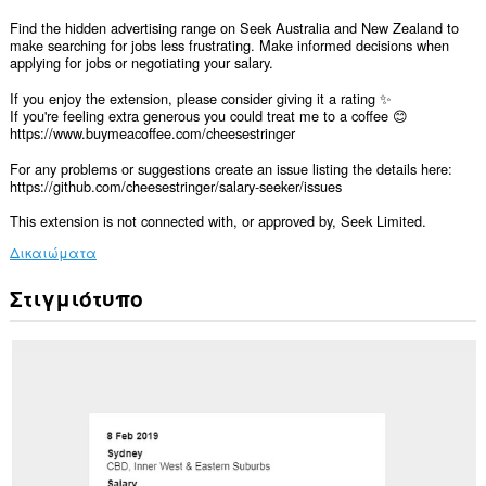
Find the hidden advertising range on Seek Australia and New Zealand to
make searching for jobs less frustrating. Make informed decisions when
applying for jobs or negotiating your salary.
If you enjoy the extension, please consider giving it a rating ✨
If you're feeling extra generous you could treat me to a coffee 😊
https://www.buymeacoffee.com/cheesestringer
For any problems or suggestions create an issue listing the details here:
https://github.com/cheesestringer/salary-seeker/issues
This extension is not connected with, or approved by, Seek Limited.
Δικαιώματα
Στιγμιότυπο
Αυτή
η
επέκταση
μπορεί
να
έχει
πρόσβαση
στα
δεδομένα
σας
σε