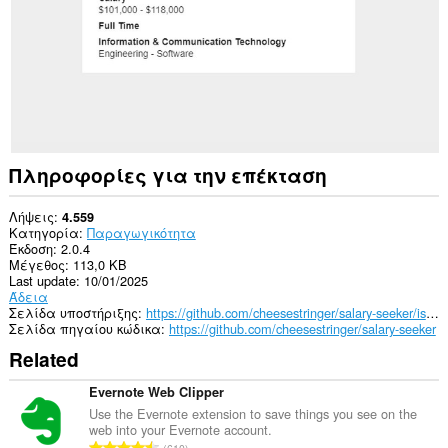
ορισμένους
ιστότοπους.
Πληροφορίες για την επέκταση
Λήψεις
4.559
Κατηγορία
Παραγωγικότητα
Έκδοση
2.0.4
Μέγεθος
113,0 KB
Last update
10/01/2025
Άδεια
Σελίδα υποστήριξης
https://github.com/cheesestringer/salary-seeker/issues
Σελίδα πηγαίου κώδικα
https://github.com/cheesestringer/salary-seeker
Related
Evernote Web Clipper
Use the Evernote extension to save things you see on the
web into your Evernote account.
Σ