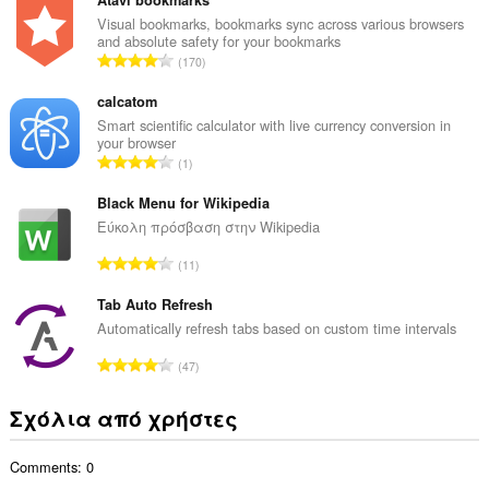
ν
Atavi bookmarks
ο
Visual bookmarks, bookmarks sync across various browsers
and absolute safety for your bookmarks
λ
Σ
170
ο
ύ
β
ν
calcatom
α
ο
Smart scientific calculator with live currency conversion in
θ
your browser
λ
μ
Σ
1
ο
ο
ύ
β
λ
ν
Black Menu for Wikipedia
α
ο
ο
Εύκολη πρόσβαση στην Wikipedia
θ
γ
λ
μ
Σ
ή
11
ο
ο
ύ
σ
β
λ
ν
Tab Auto Refresh
ε
α
ο
ο
ω
Automatically refresh tabs based on custom time intervals
θ
γ
λ
ν
μ
Σ
ή
47
ο
:
ο
ύ
σ
β
λ
ν
ε
Σχόλια από χρήστες
α
ο
ο
ω
θ
γ
λ
ν
μ
ή
Comments: 0
ο
:
ο
σ