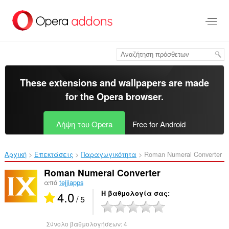
Μετάβαση
στο
κύριο
περιεχόμενο
These extensions and wallpapers are made
for the
Opera browser
.
Λήψη του Opera
Free for Android
Αρχική
Επεκτάσεις
Παραγωγικότητα
Roman Numeral Converter‎
Roman Numeral Converter
από
tejjiapps
4.0
Η βαθμολογία σας
/ 5
Σύνολο βαθμολογήσεων:
4