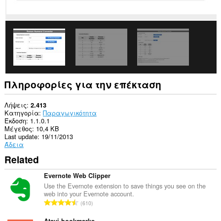
να
έχει
πρόσβαση
στις
καρτέλες
σας
και
στη
δραστηριότητα
περιήγησής
σας.
Πληροφορίες για την επέκταση
This
extension
Λήψεις
2.413
can
Κατηγορία
Παραγωγικότητα
store
Έκδοση
1.1.0.1
an
Μέγεθος
10,4 KB
unlimited
Last update
19/11/2013
amount
Άδεια
of
Related
client-
side
data.
Evernote Web Clipper
Use the Evernote extension to save things you see on the
web into your Evernote account.
Σ
610
ύ