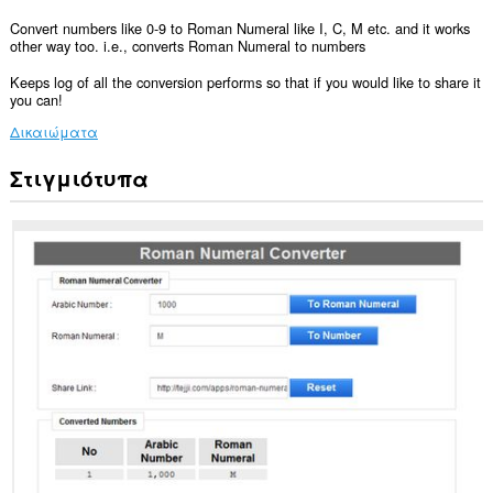
Convert numbers like 0-9 to Roman Numeral like I, C, M etc. and it works
other way too. i.e., converts Roman Numeral to numbers
Keeps log of all the conversion performs so that if you would like to share it
you can!
Δικαιώματα
Στιγμιότυπα
Αυτή
η
επέκταση
μπορεί
να
έχει
πρόσβαση
στα
δεδομένα
σας
σε
ορισμένους
ιστότοπους.
Αυτή
η
επέκταση
μπορεί