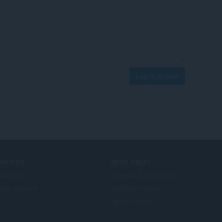
Log in to post
ERVICES
NEED HELP?
όσθετα
Βοήθεια & υποστήριξη
era account
Ιστολόγια Opera
Opera forums