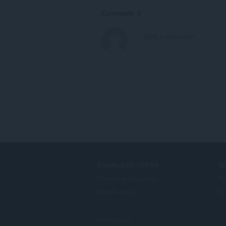
Comments: 0
DOWNLOAD OPERA
S
Computer browsers
Πρ
Mobile apps
Op
Dev.Opera