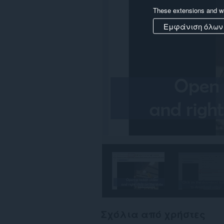
ορισμένους
ιστότοπους.
These extensions and wa
Εμφάνιση όλων
Σχόλια από χρήστες