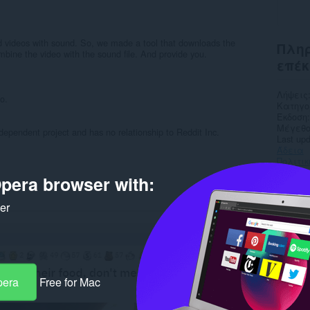
d videos with sound. So, we made a tool that downloads the
Πληρ
mbine the video with the sound file. And provide you.
επέκ
Λήψεις
o.
Κατηγο
Έκδοση
Μέγεθο
ndependent project and has no relationship to Reddit Inc.
Last up
Άδεια
Πολιτι
Ιστότο
pera browser with:
Σελίδα
ker
Rela
pera
Free for Mac