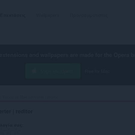
Επεκτάσεις
Wallpapers
Προγραμματιστές
extensions and wallpapers are made for the
Opera b
Λήψη του Opera
Free for Mac
Reddit to Mp4 converter | reditor‎
ter | reditor
λογία σας