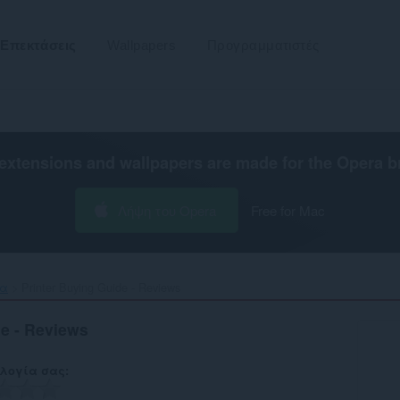
Επεκτάσεις
Wallpapers
Προγραμματιστές
extensions and wallpapers are made for the
Opera b
Λήψη του Opera
Free for Mac
τα
Printer Buying Guide - Reviews‎
de - Reviews
λογία σας