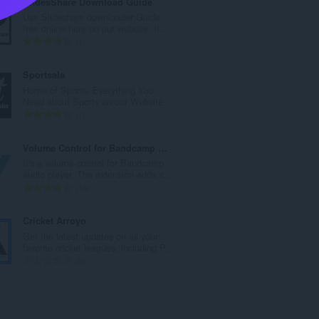
SlidesShare Download Guide
ο
Use Slideshare downloader Guide
λ
free online here on our website, It...
ο
Σ
1
β
ύ
α
ν
Sportsala
θ
ο
Home of Sports, Everything You
μ
λ
Need about Sports on our Website...
ο
ο
Σ
1
λ
β
ύ
ο
α
ν
Volume Control for Bandcamp Player
γ
θ
ο
It's a volume control for Bandcamp
ή
μ
λ
audio player. The extension adds a...
σ
ο
ο
Σ
15
ε
λ
β
ύ
ω
ο
α
ν
Cricket Arroyo
ν
γ
θ
ο
Get the latest updates on all your
:
ή
μ
λ
favorite cricket leagues, including P...
σ
ο
ο
Σ
0
ε
λ
β
ύ
ω
ο
α
ν
ν
γ
θ
ο
:
ή
μ
λ