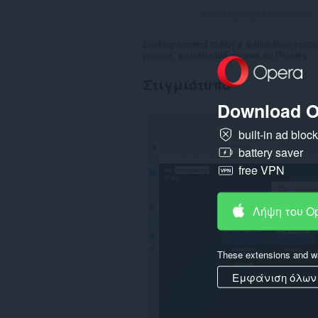
Σύνολο βαθμολογήσεων:
0
Looking forward to buy a sublimation printe
precise, and detailed reviews on Printers.
Στιγμιότυπο
Download O
built-in ad bloc
battery saver
free VPN
Λήψη του O
These extensions and wa
Εμφάνιση όλων