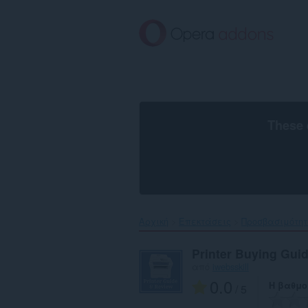
Μετάβαση
στο
κύριο
περιεχόμενο
These 
Αρχική
Επεκτάσεις
Προσβασιμότη
Printer Buying Gui
από
iwebsskill
0.0
Η βαθμο
/ 5