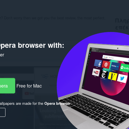
r? Don't worry then we got you the best review, the most perfect,
Πληρ
επέκ
Λήψεις
pera browser with:
Κατηγο
Έκδοση
Μέγεθο
ker
Last up
Άδεια
Πολιτι
Ιστότο
Σελίδα
pera
Free for Mac
Rela
llpapers are made for the
Opera browser
.