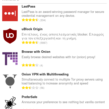
LastPass
LastPass is an award-winning password manager for secure
credential management on any device.
Σ
334
ύ
ν
uBlock Origin
ο
Επιτέλους, ένας αποτελεσματικός blocker. Ελαφρύς
για τον επεξεργαστή και τη μνήμη.
λ
Σ
5987
ο
ύ
β
ν
Browse with Onion
α
ο
Easily browse desired websites with tor (onion) proxy!
θ
λ
μ
Σ
4
ο
ο
ύ
β
λ
ν
Onion VPN with Multithreading
α
ο
ο
Simultaneously connect to multiple Tor proxy servers using
θ
γ
load balancing to increase anonymity and speed
λ
μ
Σ
ή
56
ο
ο
ύ
σ
β
λ
ν
PreferSafe
ε
α
ο
ο
ω
Announce your preference to see nothing but vanilla content
θ
γ
λ
ν
μ