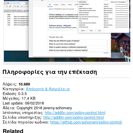
στα
δεδομένα
σας
σε
όλους
τους
ιστότοπους.
Αυτή
η
επέκταση
μπορεί
να
έχει
πρόσβαση
Πληροφορίες για την επέκταση
στις
καρτέλες
σας
Λήψεις
10.689
και
Κατηγορία
Απόρρητο & Ασφάλεια
στη
Έκδοση
0.3.5
δραστηριότητα
Μέγεθος
17,4 KB
περιήγησής
Last update
09/02/2018
σας.
Άδεια
Copyright 2018 jeremy-schomery
Ιστότοπος υπηρεσίας
http://add0n.com/policy-control.html
Σελίδα υποστήριξης
http://add0n.com/policy-control.html
Σελίδα πηγαίου κώδικα
https://github.com/schomery/policy-control/
Related