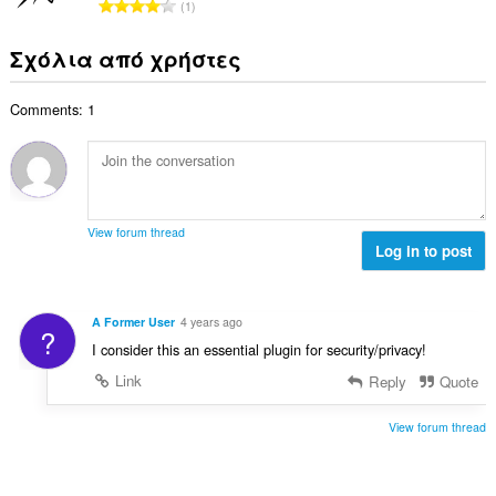
Σ
ή
1
ο
:
ο
ύ
σ
β
λ
ν
ε
Σχόλια από χρήστες
α
ο
ο
ω
θ
γ
λ
ν
μ
ή
Comments: 1
ο
:
ο
σ
β
λ
ε
α
ο
ω
θ
γ
ν
μ
ή
:
ο
σ
View forum thread
λ
Log in to post
ε
ο
ω
γ
ν
ή
:
A Former User
4 years ago
?
σ
I consider this an essential plugin for security/privacy!
ε
ω
Link
Reply
Quote
ν
:
View forum thread