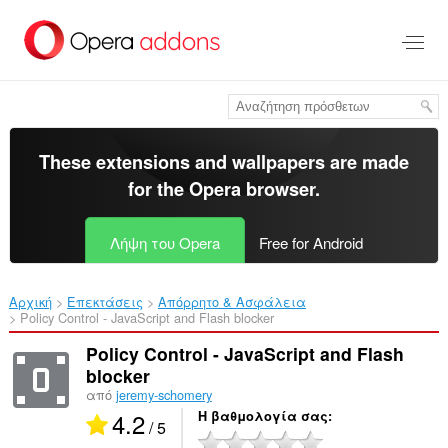
Μετάβαση
στο
κύριο
περιεχόμενο
These extensions and wallpapers are made
for the
Opera browser
.
Λήψη του Opera
Free for Android
Αρχική
Επεκτάσεις
Απόρρητο & Ασφάλεια
Policy Control - JavaScript and Flash blocker‎
Policy Control - JavaScript and Flash
blocker
από
jeremy-schomery
4.2
Η βαθμολογία σας
/ 5