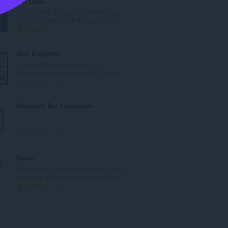
Car Geek
ο
Car Geek is a blog that provides you
λ
every updates about the Latest car...
ο
Σ
2
β
ύ
α
ν
Just Elegence
θ
ο
Looking for great deals on your
μ
λ
phone cases or accessories? It's all...
ο
ο
Σ
0
λ
β
ύ
ο
α
ν
Research Bar Казахстан
γ
θ
ο
ή
μ
λ
σ
ο
ο
Σ
0
ε
λ
β
ύ
ω
ο
α
ν
Zoom
ν
γ
θ
ο
Zoom in or out on web content using
:
ή
μ
λ
the zoom button for more comforta...
σ
ο
ο
Σ
193
ε
λ
β
ύ
ω
ο
α
ν
ν
γ
θ
ο
:
ή
μ
λ