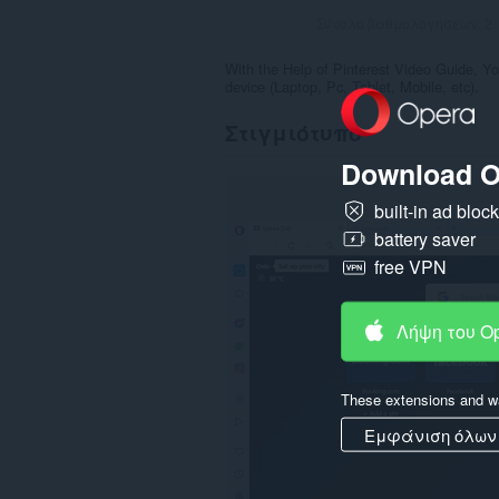
Σύνολο βαθμολογήσεων:
2
With the Help of Pinterest Video Guide, Yo
device (Laptop, Pc, Tablet, Mobile, etc).
Στιγμιότυπο
Download O
built-in ad bloc
battery saver
free VPN
Λήψη του O
These extensions and wa
Εμφάνιση όλων