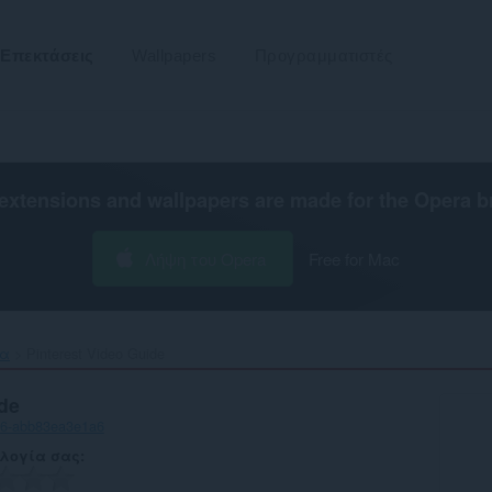
Επεκτάσεις
Wallpapers
Προγραμματιστές
extensions and wallpapers are made for the
Opera b
Λήψη του Opera
Free for Mac
τα
Pinterest Video Guide‎
de
96-abb83ea3e1a6
λογία σας