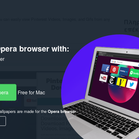
u can easily view Pinterest Videos, Images, and Gifs from any
Πληρ
επέκ
Λήψεις
pera browser with:
Κατηγο
Έκδοση
Μέγεθο
ker
Last up
Άδεια
Πολιτι
Ιστότο
Σελίδα
pera
Free for Mac
Rela
llpapers are made for the
Opera browser
.