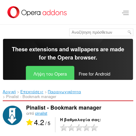
Μετάβαση
στο
κύριο
περιεχόμενο
These extensions and wallpapers are made
for the
Opera browser
.
Λήψη του Opera
Free for Android
Αρχική
Επεκτάσεις
Παραγωγικότητα
Pinalist - Bookmark manager‎
Pinalist - Bookmark manager
από
pinalist
4.2
Η βαθμολογία σας
/ 5