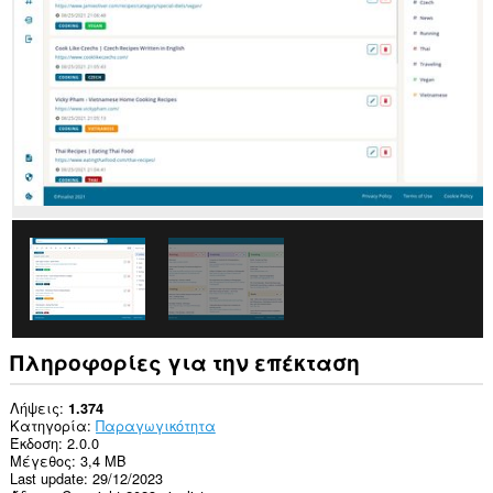
δεδομένα
σας
σε
όλους
τους
ιστότοπους.
This
Extension
can
read
and
modify
bookmarks.
Αυτή
η
επέκταση
μπορεί
να
έχει
Πληροφορίες για την επέκταση
πρόσβαση
στις
καρτέλες
Λήψεις
1.374
σας
Κατηγορία
Παραγωγικότητα
και
Έκδοση
2.0.0
στη
Μέγεθος
3,4 MB
δραστηριότητα
Last update
29/12/2023