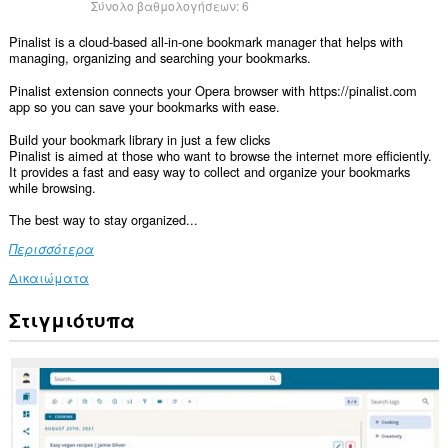
Σύνολο βαθμολογήσεων:
6
Pinalist is a cloud-based all-in-one bookmark manager that helps with
managing, organizing and searching your bookmarks.
Pinalist extension connects your Opera browser with https://pinalist.com
app so you can save your bookmarks with ease.
Build your bookmark library in just a few clicks
Pinalist is aimed at those who want to browse the internet more efficiently.
It provides a fast and easy way to collect and organize your bookmarks
while browsing.
The best way to stay organized...
Περισσότερα
Δικαιώματα
Στιγμιότυπα
Αυτή
η
επέκταση
μπορεί
να
έχει
πρόσβαση
στα