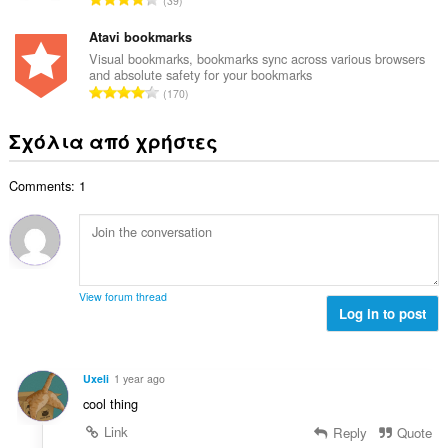
39
ο
ο
ύ
σ
β
λ
ν
Atavi bookmarks
ε
α
ο
ο
ω
Visual bookmarks, bookmarks sync across various browsers
θ
γ
and absolute safety for your bookmarks
λ
ν
μ
Σ
ή
170
ο
:
ο
ύ
σ
β
λ
ν
ε
Σχόλια από χρήστες
α
ο
ο
ω
θ
γ
λ
ν
μ
ή
Comments: 1
ο
:
ο
σ
β
λ
ε
α
ο
ω
θ
γ
ν
μ
ή
:
ο
σ
View forum thread
λ
Log in to post
ε
ο
ω
γ
ν
ή
:
Uxeli
1 year ago
σ
cool thing
ε
ω
Link
Reply
Quote