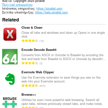
περιήγησής
Άδεια
Copyright 2023 pinalist
σας.
Πολιτική απορρήτου
Ιστότοπος υπηρεσίας
https://pinalist.com
Σελίδα υποστήριξης
https://help.pinalist.com
Related
Close & Clean
Close all tabs and windows and clean up Opera in one single
click
Σ
15
ύ
ν
Encode Decode Base64
ο
Converts from ASCII or Unicode to Base64 by encoding the
text and back from Base64 to ASCII or Unicode by decodin...
λ
Σ
3
ο
ύ
β
ν
Evernote Web Clipper
α
ο
Use the Evernote extension to save things you see on the
θ
web into your Evernote account.
λ
μ
Σ
610
ο
ο
ύ
β
λ
ν
Browse++
α
ο
ο
Utilities for even more powerful web browsing. Search all
θ
γ
open tabs, retrieve previously closed tabs, and make notes.
λ
μ
Σ
ή