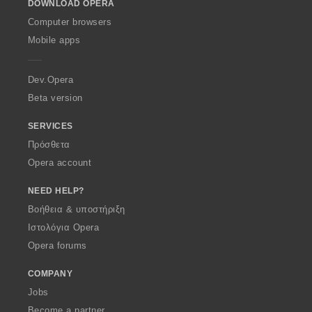
DOWNLOAD OPERA
w
O
Computer browsers
p
Mobile apps
e
r
a
Dev.Opera
Beta version
SERVICES
Πρόσθετα
Opera account
NEED HELP?
Βοήθεια & υποστήριξη
Ιστολόγια Opera
Opera forums
COMPANY
Jobs
Become a partner