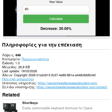
Πληροφορίες για την επέκταση
Λήψεις
648
Κατηγορία
Παραγωγικότητα
Έκδοση
1.0
Μέγεθος
26,8 KB
Last update
19/03/2026
Άδεια
Copyright 2026 b1e2c613-5c37-4e89-881a-a448c9dd0c4d
Πολιτική απορρήτου
Ιστότοπος υπηρεσίας
https://percentagedecreasecalculator.com/
Σελίδα υποστήριξης
https://percentagedecreasecalculator.com/contact/
Related
Shortkeys
Easily customizable keyboard shortcuts for Opera