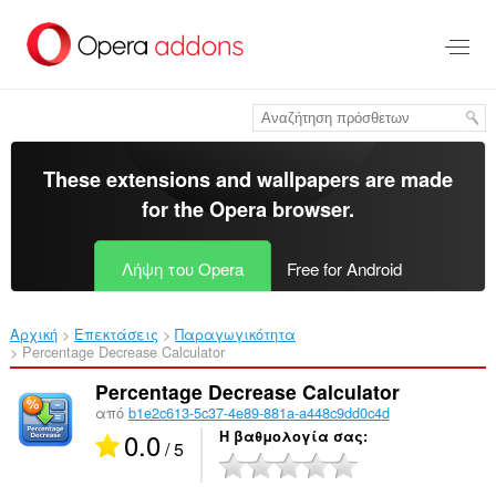
Μετάβαση
στο
κύριο
περιεχόμενο
These extensions and wallpapers are made
for the
Opera browser
.
Λήψη του Opera
Free for Android
Αρχική
Επεκτάσεις
Παραγωγικότητα
Percentage Decrease Calculator‎
Percentage Decrease Calculator
από
b1e2c613-5c37-4e89-881a-a448c9dd0c4d
0.0
Η βαθμολογία σας
/ 5