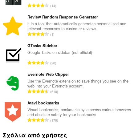
Σ
14
ύ
ν
Review Random Response Generator
ο
it is a tool that automatically generates personalized and
relevant responses to customer reviews.
λ
Σ
1
ο
ύ
β
ν
GTasks Sidebar
α
ο
Google Tasks on sidebar (not official)
θ
λ
μ
Σ
20
ο
ο
ύ
β
λ
ν
Evernote Web Clipper
α
ο
ο
Use the Evernote extension to save things you see on the
θ
γ
web into your Evernote account.
λ
μ
Σ
ή
610
ο
ο
ύ
σ
β
λ
ν
Atavi bookmarks
ε
α
ο
ο
ω
Visual bookmarks, bookmarks sync across various browsers
θ
γ
and absolute safety for your bookmarks
λ
ν
μ
Σ
ή
170
ο
:
ο
ύ
σ
β
λ
ν
ε
Σχόλια από χρήστες
α
ο