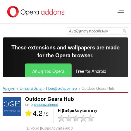
Μετάβαση
στο
κύριο
περιεχόμενο
These extensions and wallpapers are made
for the
Opera browser
.
Λήψη του Opera
Free for Android
Αρχική
Επεκτάσεις
Προσβασιμότητα
Outdoor Gears Hub‎
Outdoor Gears Hub
από
shabrozahmed
4.2
Η βαθμολογία σας
/ 5
Σύνολο βαθμολογήσεων:
3