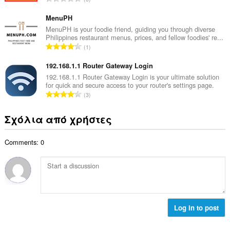
ο
ο
ύ
β
λ
ν
MenuPH
α
ο
ο
MenuPH is your foodie friend, guiding you through diverse
θ
γ
Philippines restaurant menus, prices, and fellow foodies' re...
λ
μ
Σ
ή
1
ο
ο
ύ
σ
β
λ
ν
192.168.1.1 Router Gateway Login
ε
α
ο
ο
ω
192.168.1.1 Router Gateway Login is your ultimate solution
θ
γ
for quick and secure access to your router's settings page.
λ
ν
μ
Σ
ή
3
ο
:
ο
ύ
σ
β
λ
ν
ε
Σχόλια από χρήστες
α
ο
ο
ω
θ
γ
λ
ν
μ
ή
Comments: 0
ο
:
ο
σ
β
λ
ε
α
ο
ω
θ
γ
ν
μ
ή
:
ο
σ
λ
Log in to post
ε
ο
ω
γ