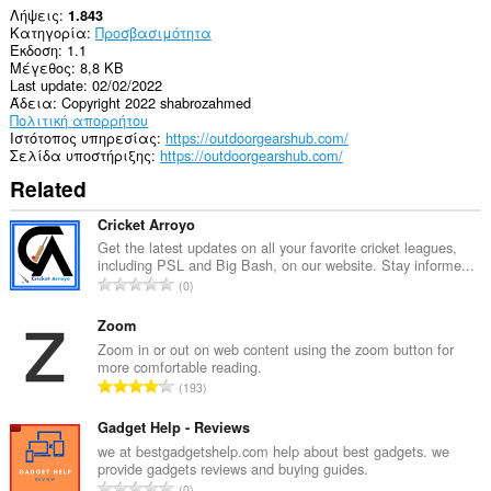
Λήψεις
1.843
Κατηγορία
Προσβασιμότητα
Έκδοση
1.1
Μέγεθος
8,8 KB
Last update
02/02/2022
Άδεια
Copyright 2022 shabrozahmed
Πολιτική απορρήτου
Ιστότοπος υπηρεσίας
https://outdoorgearshub.com/
Σελίδα υποστήριξης
https://outdoorgearshub.com/
Related
Cricket Arroyo
Get the latest updates on all your favorite cricket leagues,
including PSL and Big Bash, on our website. Stay informe...
Σ
0
ύ
ν
Zoom
ο
Zoom in or out on web content using the zoom button for
more comfortable reading.
λ
Σ
193
ο
ύ
β
ν
Gadget Help - Reviews
α
ο
we at bestgadgetshelp.com help about best gadgets. we
θ
provide gadgets reviews and buying guides.
λ
μ
Σ
0