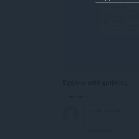
Σχόλια από χρήστες
Comments: 0
View forum thread