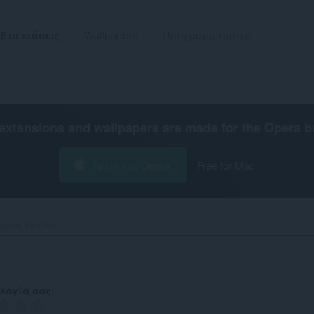
Επεκτάσεις
Wallpapers
Προγραμματιστές
extensions and wallpapers are made for the
Opera b
Λήψη του Opera
Free for Mac
tdoor Ball Pro‎
λογία σας