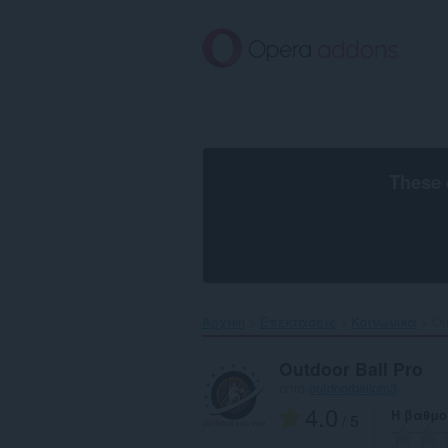
Μετάβαση
στο
κύριο
περιεχόμενο
These 
Αρχική
Επεκτάσεις
Κοινωνικά
Ou
Outdoor Ball Pro
από
outdoorballpro3
4.0
Η βαθμο
/ 5