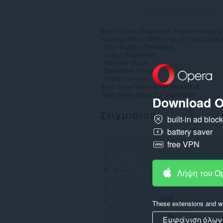
Σύνολο βαθμολογήσεων:
2
Best Outdoor Basketball: Tested reviews of
hooping skills to NBA level with best basket
- Best Outdoor Basketball
- Indoor Basketballs
- Portable Hoops
- Basketball Shoes
- Protective Gear
-Best Knee Sleeves For Basketball
-Best Ankle Brace For Basketball
Download O
Στιγμιότυπο
built-in ad bloc
battery saver
free VPN
Λήψη του O
These extensions and wa
Εμφάνιση όλων