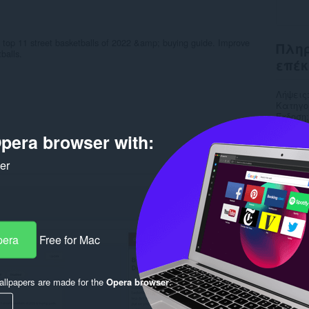
 top 11 street basketballs of 2022 &amp; buying guide. Improve
Πληρ
balls.
επέκ
Λήψεις
Κατηγο
Έκδοση
Μέγεθο
pera browser with:
Last up
Άδεια
Πολιτι
ker
Ιστότο
Σελίδα
Rela
pera
Free for Mac
llpapers are made for the
Opera browser
.